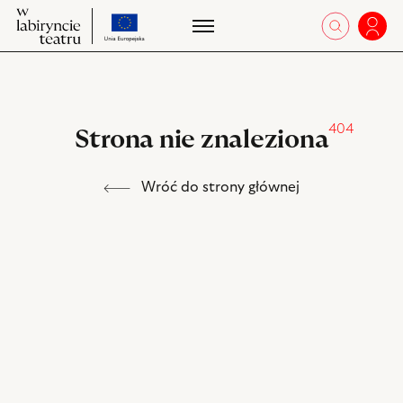
przejdź
W
otworz 
Zalo
W
do
labiryncie
la
strony
teatru
te
o
projekcie
404
Strona nie znaleziona
Wróć do strony głównej