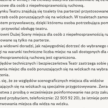
kowe dla osób z niepełnosprawnością ruchową.
nku Teatru znajdują się toalety (na parterze) przystosowan
rzeb osób poruszających się na wózkach. W toaletach zam
ystem przywoławczy, dzięki któremu osoba potrzebująca p
 przywołać obsługę teatru.
owni Dużej Sceny miejsca dla osób z niepełnosprawnością 
owane są tylko na parterze.
a widowni doradzi, jak najwygodniej dotrzeć do wybranego 
i na warunki techniczne liczba miejsc na sali dostępnych dla
ełnosprawnością ruchową jest ograniczona.
lędów technicznych i bezpieczeństwa Teatr zastrzega sobie
enia miejsc dla osób poruszających się na wózkach na wybr
enia.
 się, że ze względów scenograficznych miejsca dla widzów
ających się na wózkach są specjalnie przygotowywane. Zwra
stwa z prośbą o wcześniejsze poinformowanie nas przy zaku
rzed przybyciem, telefonicznie: 22 505 92 20), że istnieje po
rwowania miejsca dla widza na wózku.