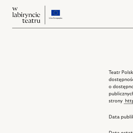
W
przejdź
W
labiryncie
do
labiryncie
teatru
strony
teatru
o
projekcie
Teatr Pols
dostępność
o dostępno
publicznyc
strony
http
Data publi