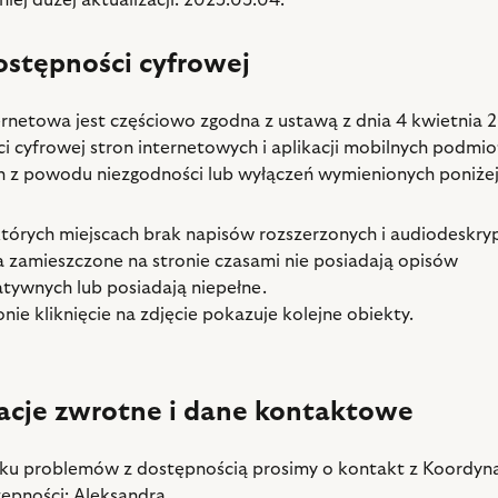
iej dużej aktualizacji: 2025.03.04.
ostępności cyfrowej
ernetowa jest częściowo zgodna z ustawą z dnia 4 kwietnia 20
i cyfrowej stron internetowych i aplikacji mobilnych podmi
h z powodu niezgodności lub wyłączeń wymienionych poniżej
tórych miejscach brak napisów rozszerzonych i audiodeskry
a zamieszczone na stronie czasami nie posiadają opisów
atywnych lub posiadają niepełne.
onie kliknięcie na zdjęcie pokazuje kolejne obiekty.
acje zwrotne i dane kontaktowe
u problemów z dostępnością prosimy o kontakt z Koordyn
ępności: Aleksandra