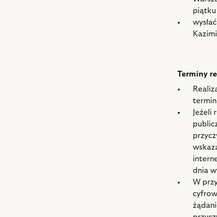
piątku
wysłać
Kazimi
Terminy re
Realiz
termin
Jeżeli
public
przycz
wskaza
intern
dnia w
W przy
cyfrow
żądani