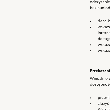
odczytanie
bez audiod
dane k
wskaza
intern
dostęp
wskaza
wskaza
Przekazan
Wnioski o 
dostępnoś
przesł
złożyć
Warsza