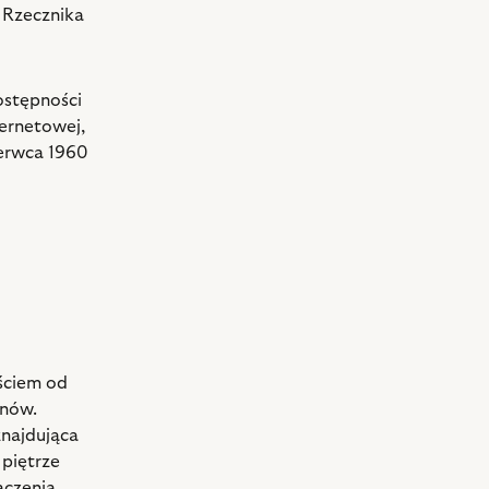
o
Rzecznika
ostępności
ternetowej,
czerwca 1960
ściem od
ynów.
znajdująca
 piętrze
aczenia