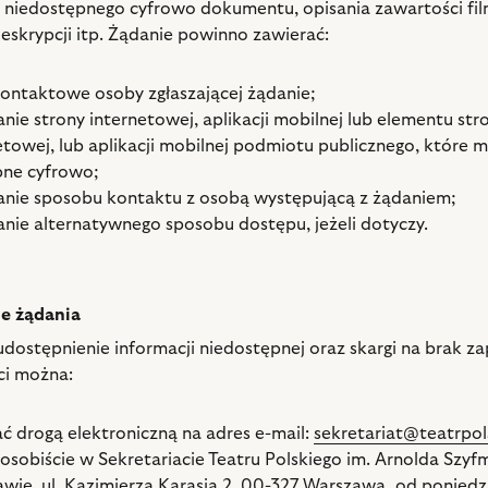
 niedostępnego cyfrowo dokumentu, opisania zawartości fi
eskrypcji itp. Żądanie powinno zawierać:
ontaktowe osoby zgłaszającej żądanie;
nie strony internetowej, aplikacji mobilnej lub elementu str
etowej, lub aplikacji mobilnej podmiotu publicznego, które m
ne cyfrowo;
nie sposobu kontaktu z osobą występującą z żądaniem;
nie alternatywnego sposobu dostępu, jeżeli dotyczy.
ie żądania
udostępnienie informacji niedostępnej oraz skargi na brak z
ci można:
ać drogą elektroniczną na adres e-mail:
sekretariat@teatrpol
 osobiście w Sekretariacie Teatru Polskiego im. Arnolda Szy
wie, ul. Kazimierza Karasia 2, 00-327 Warszawa, od poniedz