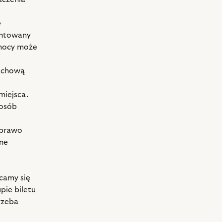
e
ontowany
omocy może
ruchową
miejsca.
 osób
 prawo
ane
camy się
pie biletu
trzeba