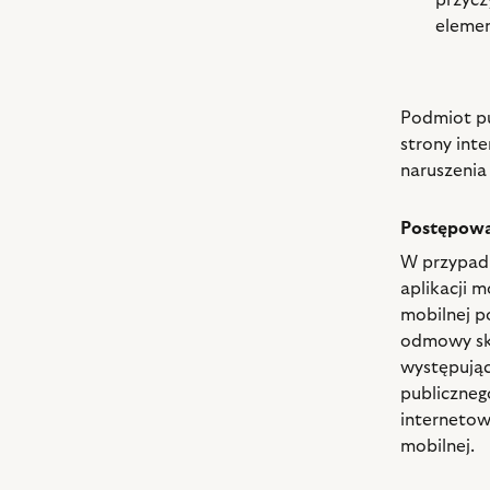
przycz
elemen
Podmiot p
strony inte
naruszenia
Postępowa
W przypadk
aplikacji m
mobilnej p
odmowy sko
występując
publiczneg
internetowe
mobilnej.