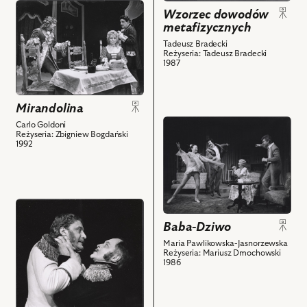
Mefistofeles,
obiektów
przejdź
Wzorzec dowodów
Krzysztof
do
metafizycznych
Gosztyła
obiektu
Tadeusz Bradecki
-
Mirandolina,
Reżyseria: Tadeusz Bradecki
Croft
1987
Na
i
zdjęciu:
powiązanych
Wojciech
z
Mirandolina
Alaborski
nim
przejdź
Carlo Goldoni
-
Reżyseria: Zbigniew Bogdański
obiektów
do
Markiz
1992
obiektu
di
Baba-
Forlipopoli,
Dziwo,
Magdalena
Na
Zawadzka
przejdź
zdjęciu:
-
do
Baba-Dziwo
Laura
Mirandolina,
obiektu
Łącz
Maria Pawlikowska-Jasnorzewska
Jan
Kordian,
Reżyseria: Mariusz Dmochowski
–
Tesarz
1986
Na
Ninika,
-
zdjęciu:
Tomasz
Kawaler
Krzysztof
Górecki