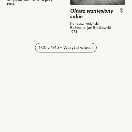
sobie,
-
1984
Na
Nieud,
Ołtarz wzniesiony
zdjęciu:
Andrzej
sobie
scena
Łapicki
Ireneusz Iredyński
zbiorowa
-
Reżyseria: Jan Bratkowski
i
1981
Ud
powiązanych
i
z
powiązanych
1-20 z 1143 – Wczytaj więcej
nim
z
obiektów
nim
obiektów