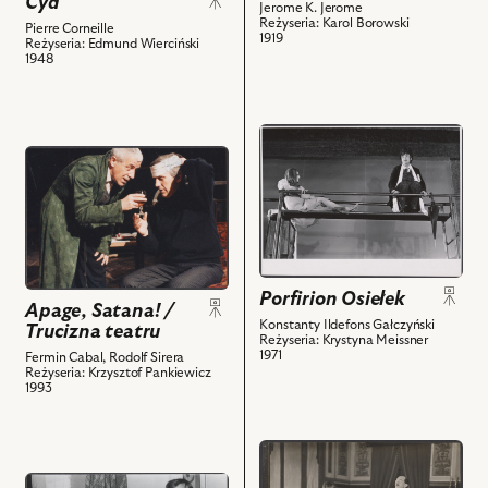
Cyd
z
Kreczmar
Jerome K. Jerome
Henrietta
Reżyseria: Karol Borowski
Pierre Corneille
nim
-
Hobbs
1919
Reżyseria: Edmund Wierciński
obiektów
Don
-
1948
Rodrigo
Maria
i
Mrozińska,
powiązanych
Persival
przejdź
z
Kingsearl
przejdź
do
nim
-
do
obiektu
obiektów
Władysław
obiektu
Porfirion
Grabowski
Apage,
Osiełek,
i
Satana!
Na
powiązanych
/
zdjęciu:
Porfirion Osiełek
z
Trucizna
Monika
Apage, Satana! /
nim
teatru,
Konstanty Ildefons Gałczyński
Sołubianka
Trucizna teatru
Reżyseria: Krystyna Meissner
obiektów
Na
-
1971
Fermin Cabal, Rodolf Sirera
zdjęciu:
Reżyseria: Krzysztof Pankiewicz
Hildegarda,
1993
Jan
Andrzej
Englert
Szajewski
–
-
przejdź
Łukasz,
Osiełek
do
przejdź