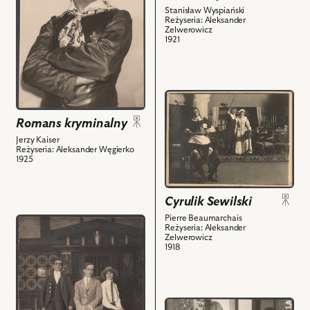
kryminalny,
Jan
nim
Stanisław Wyspiański
Na
Janusz,
Reżyseria: Aleksander
obiektów
Zelwerowicz
zdjęciu:Eryk
Wielki
1921
-
Książę
Kazimierz
Konstanty
Justian
-
i
Aleksander
przejdź
powiązanych
Zelwerowicz,
do
Romans kryminalny
z
Makrot
obiektu
Jerzy Kaiser
nim
-
Cyrulik
Reżyseria: Aleksander Węgierko
obiektów
Wiesław
Sewilski,
1925
Gawlikowski,
Na
Oficer
zdjęciu:
Cyrulik Sewilski
Służbowy
Bartolo
-
-
Pierre Beaumarchais
przejdź
Reżyseria: Aleksander
Marian
Stefan
do
Zelwerowicz
1918
Odorowski
Jaracz,
obiektu
i
Figaro
Pierwsza
powiązanych
-
sztuka
z
Aleksander
Fanny,
przejdź