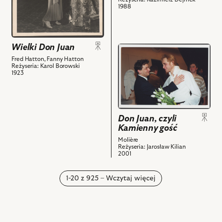
Ethel
1988
powiązanych
-
z
Helena
nim
Gromnicka
obiektów
Wielki Don Juan
przejdź
i
do
Fred Hatton, Fanny Hatton
powiązanych
Reżyseria: Karol Borowski
obiektu
z
1923
Don
nim
Juan,
obiektów
czyli
Kamienny
Don Juan, czyli
gość,
Kamienny gość
Na
Molière
zdjęciu:
Reżyseria: Jarosław Kilian
2001
Jarosław
Kilian,
1-20 z 925 – Wczytaj więcej
Piotr
Adamczyk
i
powiązanych