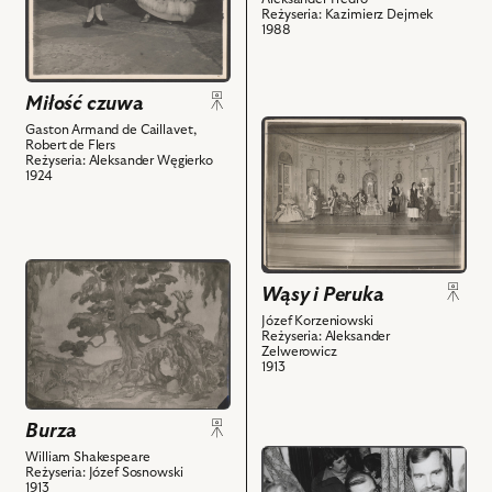
-
-
Reżyseria: Kazimierz Dejmek
1988
Maria
Papkin,
Malicka,
Janusz
Ludwika
Zakrzeński
Miłość czuwa
-
-
przejdź
Gaston Armand de Caillavet,
Justyna
Cześnik,
Robert de Flers
do
Czartorzyska,
Bogdan
Reżyseria: Aleksander Węgierko
obiektu
1924
i
Baer
Wąsy
powiązanych
-
i
z
Dyndalski
Peruka,
nim
i
przejdź
Na
obiektów
powiązanych
Wąsy i Peruka
do
zdjęciu:
z
obiektu
Starościna
Józef Korzeniowski
nim
Reżyseria: Aleksander
Burza,
Niepołomska
obiektów
Zelwerowicz
Na
1913
-
zdjęciu:
Iza
scenografia
Kozłowska,
Burza
i
Kasztelan
przejdź
William Shakespeare
powiązanych
Wojnicki
Reżyseria: Józef Sosnowski
do
z
1913
-