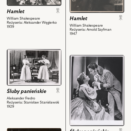
i
i
powiązanych
Hamlet
powiązanych
z
z
Hamlet
William Shakespeare
nim
Reżyseria: Aleksander Węgierko
nim
William Shakespeare
1939
obiektów
Reżyseria: Arnold Szyfman
obiektów
1947
przejdź
przejdź
do
do
obiektu
obiektu
Śluby
Śluby
panieńskie,
panieńskie,
Na
czyli
zdjęciu:
Śluby panieńskie
Magnetyzm
Maria
Aleksander Fredro
serca,
Reżyseria: Stanisław Stanisławski
Malicka
1929
Na
-
zdjęciu:
Aniela,
Alicja
Maria
Pawlicka
Modzelewska