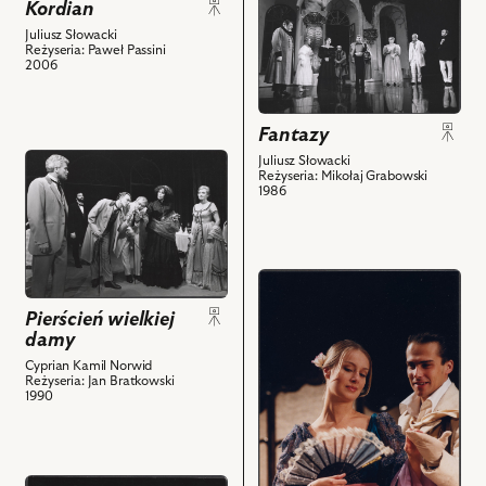
do
z
Kordian
obiektu
nim
Juliusz Słowacki
Fantazy,
obiektów
Reżyseria: Paweł Passini
2006
Na
zdjęciu:
Mariusz
Fantazy
Dmochowski
przejdź
Juliusz Słowacki
-
Reżyseria: Mikołaj Grabowski
do
Hrabia
1986
obiektu
Respekt,
Pierścień
Jolanta
wielkiej
Mielech
damy,
przejdź
-
Na
do
Stella,
Pierścień wielkiej
zdjęciu:
obiektu
Joanna
damy
Marek
Miłość
Szczepkowska
Cyprian Kamil Norwid
Barbasiewicz
czysta,
-
Reżyseria: Jan Bratkowski
1990
-
Na
Dianna,
Graf
zdjęciu:
Leon
Szeliga,
Małgorzata
Pietraszkiewicz
Leon
Lipmann
-