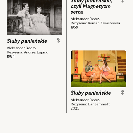
przejdź
Śluby panieńskie,
-
-
czyli Magnetyzm
do
Aniela,
Klara
serca
obiektu
Kazimierz
i
Aleksander Fredro
Śluby
Reżyseria: Roman Zawistowski
Meres
powiązanych
panieńskie,
1959
–
z
Na
Gustaw
nim
zdjęciu:
Śluby panieńskie
i
obiektów
Jan
Aleksander Fredro
powiązanych
Englert
Reżyseria: Andrzej Łapicki
przejdź
z
1984
–
do
nim
Gustaw,
obiektu
obiektów
Joanna
Śluby
Szczepkowska
panieńskie,
–
Na
Aniela
zdjęciu:
Śluby panieńskie
i
Katarzyna
Aleksander Fredro
powiązanych
Reżyseria: Dan Jemmett
Lis
2025
z
-
nim
Klara,
obiektów
Hanna
Skarga