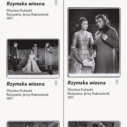
obiektów
Rzymska wiosna
Nina
przejdź
Wacław Kubacki
Andrycz
Reżyseria: Jerzy Rakowiecki
do
-
1971
obiektu
Małgorzata
Rzymska
Fuller
wiosna,
i
przejdź
Na
powiązanych
do
zdjęciu:
z
obiektu
Nina
nim
Rzymska
Andrycz
obiektów
wiosna,
-
Na
Małgorzata
zdjęciu:
Fuller,
Rzymska wiosna
Rzymska wiosna
Józef
Stanisław
Wacław Kubacki
Wacław Kubacki
Duriasz
Jasiukiewicz
Reżyseria: Jerzy Rakowiecki
Reżyseria: Jerzy Rakowiecki
-
-
1971
1971
Markiz
Adam
Givanni
Mickiewicz
Ossoli,
i
Nina
powiązanych
przejdź
przejdź