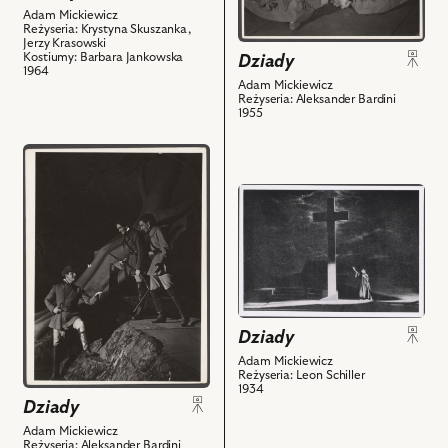
Gubernatorowa,
Adam Mickiewicz
Bogdański
Krystyna
Reżyseria: Krystyna Skuszanka,
-
Jerzy Krasowski
Borowicz
Kostiumy: Barbara Jankowska
Dziady
Chór
-
1964
obrzędowy
Adam Mickiewicz
Generałowa,
Reżyseria: Aleksander Bardini
III
Aleksandra
1955
i
Leszczyńska
powiązanych
przejdź
-
z
do
Sowietnikowa
przejdź
nim
obiektu
i
do
obiektów
Dziady,
powiązanych
obiektu
Na
z
Dziady,
zdjęciu:
nim
Na
Tadeusz
obiektów
zdjęciu:
Jastrzębowski
Edmund
-
Dziady
Wierciński
Chór
Adam Mickiewicz
-
młodzieży
Reżyseria: Leon Schiller
1934
Ksiądz
I,
Dziady
Piotr
Edmund
Adam Mickiewicz
i
Karwański
Reżyseria: Aleksander Bardini