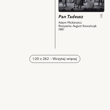
i
Tadeusz,
powiązanych
Na
z
zdjęciu:
nim
Pan Tadeusz
Janusz
obiektów
Zakrzeński
Adam Mickiewicz
Reżyseria: August Kowalczyk
-
1981
Podkomorzy
i
powiązanych
z
nim
1-20 z 262 – Wczytaj więcej
obiektów