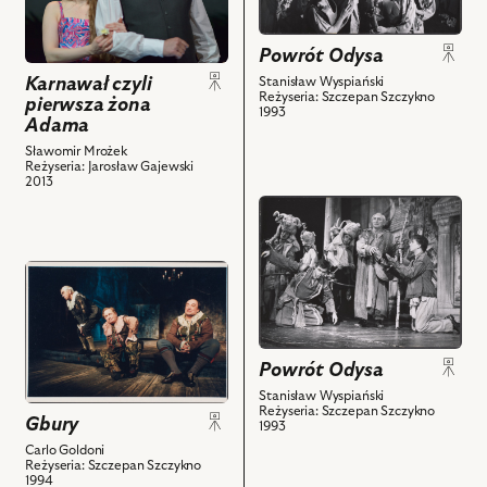
nim
Karnawał
powiązanych
Na
obiektów
czyli
z
zdjęciu:
Powrót Odysa
pierwsza
nim
Małgorzata
żona
obiektów
Pieńkowska
Karnawał czyli
Stanisław Wyspiański
Reżyseria: Szczepan Szczykno
Adama,
pierwsza żona
-
1993
Adama
Na
Dziewka/Syrena,
zdjęciu:
Sławomir Mrożek
Katarzyna
Reżyseria: Jarosław Gajewski
Afrodyta
Tatarak
2013
Weselak
–
przejdź
–
Dziewka/Syrena,
do
Lilith,
Renata
obiektu
Leszek
przejdź
Pękul
Powrót
Teleszyński
do
-
Odysa,
–
obiektu
Dziewka/Syrena,
Na
Goethe
Gbury,
Alicja
zdjęciu:
i
Na
Powrót Odysa
Jachiewicz
Jan
powiązanych
zdjęciu:
-
Stanisław Wyspiański
Jurewicz
Reżyseria: Szczepan Szczykno
z
Andrzej
Dziewka/Syrena,
-
Gbury
1993
nim
Balcerzak
Dariusz
Filoitios,
Carlo Goldoni
obiektów
-
Biskupski
Reżyseria: Szczepan Szczykno
Maciej
1994