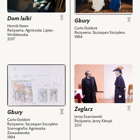
–
lalki,
Na
Admirał
Na
zdjęciu:
i
zdjęciu:
Andrzej
Dom lalki
Gbury
powiązanych
Eliza
Balcerzak
Henrik Ibsen
Carlo Goldoni
z
Reżyseria: Agnieszka Lipiec-
Borowska
-
Reżyseria: Szczepan Szczykno
Wróblewska
nim
1994
–
Konstanty,
2017
obiektów
Nora
Alicja
Helmer,
Jachiewicz
Krystian
-
Modzelewski
Marianna,
przejdź
przejdź
–
Piotr
do
do
Torwald
Brzeziński
obiektu
obiektu
Helmer
-
Gbury,
Żeglarz,
i
Hrabia
Projekt:
Na
powiązanych
Ryszard,
scenografia
zdjęciu:
z
Marzena
Żeglarz
i
Jarosław
Gbury
nim
Trybała
powiązanych
Gajewski
Jerzy Szaniawski
Carlo Goldoni
obiektów
-
Reżyseria: Jerzy Klesyk
z
–
Reżyseria: Szczepan Szczykno
2011
Felicja
Scenografia: Agnieszka
nim
Przewodniczący,
Zawadowska
i
obiektów
Sławomir
1994