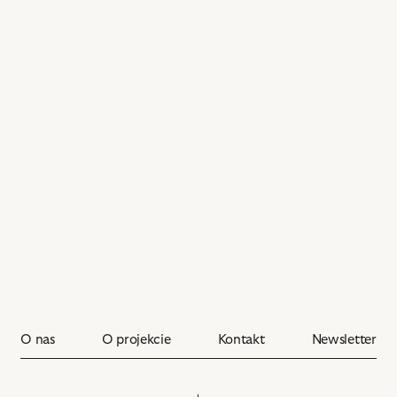
-
Zalotnik,
Michał
Maciejewski
-
Zalotnik,
Stanisław
Niwiński
-
Zalotnik,
Sławomir
Głazek
–
Zalotnik,
Piotr
Grabowski
–
O nas
O projekcie
Kontakt
Newsletter
Zalotnik
i
powiązanych