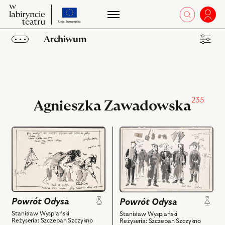
przejdź
W
otworz 
Zalo
W
do
labiryncie
la
strony
teatru
Archiwum
te
o
projekcie
Obiekty
Kolekcje
235
Ulubione
Agnieszka Zawadowska
przejdź
przejdź
do
do
obiektu
obiektu
Powrót
Powrót
Odysa,
Odysa,
Projekt:
Projekt:
kostium
kostium
Powrót Odysa
Powrót Odysa
-
-
Stanisław Wyspiański
Stanisław Wyspiański
maski
Zalotnicy
Reżyseria: Szczepan Szczykno
Reżyseria: Szczepan Szczykno