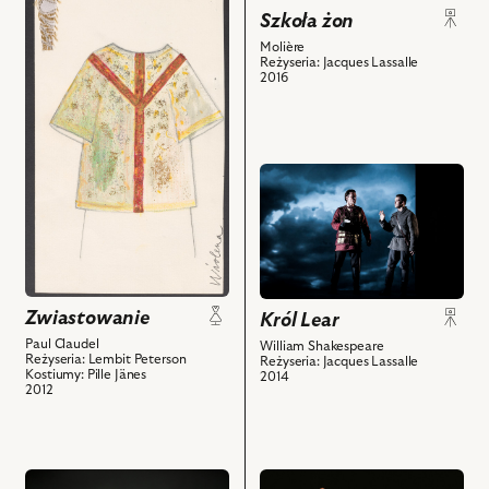
do
Wyszyński
Szkoła żon
obiektu
–
Molière
Zwiastowanie,
Asystent
Reżyseria: Jacques Lassalle
Projekt:
2016
Herolda
kostium
i
-
powiązanych
Wiolena
z
i
przejdź
nim
powiązanych
do
obiektów
z
obiektu
nim
Król
obiektów
Lear,
Na
Zwiastowanie
Król Lear
zdjęciu:
Marcin
Paul Claudel
William Shakespeare
Reżyseria: Lembit Peterson
Reżyseria: Jacques Lassalle
Kwaśny
Kostiumy: Pille Jänes
2014
–
2012
Książę
Kornwalii,
Krzysztof
przejdź
przejdź
Kwiatkowski