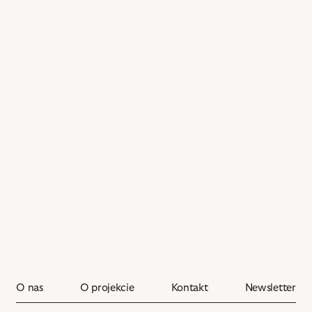
z
nim
obiektów
O nas
O projekcie
Kontakt
Newsletter