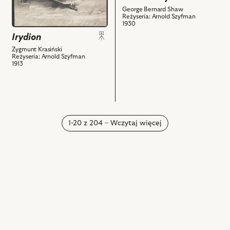
Weychert
Bogusław
George Bernard Shaw
-
Samborski
Reżyseria: Arnold Szyfman
1930
Heliogabal
-
Irydion
i
Jan
powiązanych
Zygmunt Krasiński
Tarleton,
Reżyseria: Arnold Szyfman
z
Tadeusz
1913
nim
Wesołowski
obiektów
-
Perciwal,
Stanisława
Kawińska
1-20 z 204 – Wczytaj więcej
-
Pani
Tarleton,
Maria
Modzelewska
-
Lina
Szczepanowska,
Janusz