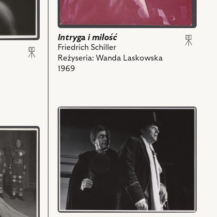
Wurm
i
powiązanych
z
Intryga i miłość
nim
Friedrich Schiller
obiektów
Reżyseria: Wanda Laskowska
1969
przejdź
do
obiektu
Porfirion
Osiełek,
Na
zdjęciu:
August
Kowalczyk
-