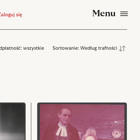
Menu
Zaloguj się
dpłatność:
wszystkie
Sortowanie:
Według trafności
przejdź
do
obiektu
Intryga
i