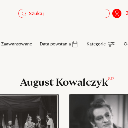
szukaj
szukaj
Kategorie
Zaawansowane
Data powstania
Kategorie
O
817
August Kowalczyk
przejdź
do
obiektu
Wychowanka,
Na