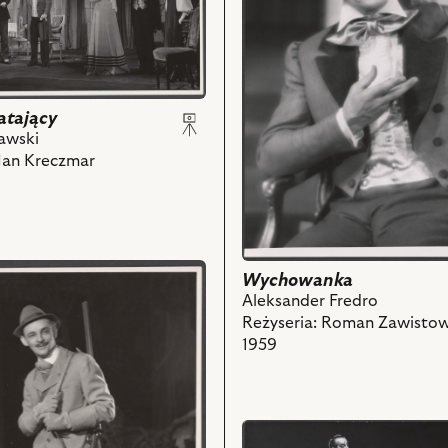
zdjęciu:
August
Kowalczyk
-
Pan
Piotr
atający
i
iawski
powiązanych
 Jan Kreczmar
z
nim
obiektów
Wychowanka
Aleksander Fredro
Reżyseria: Roman Zawistow
1959
przejdź