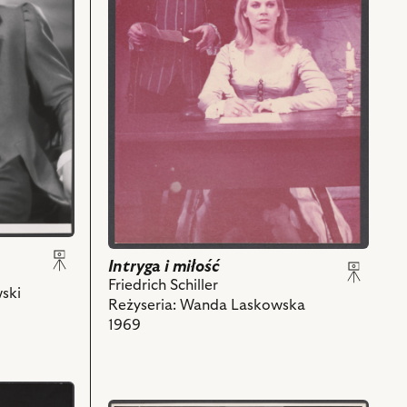
miłość,
Na
zdjęciu:
August
Kowalczyk
-
Wurm,
Alicja
Pawlicka
-
Luiza
i
powiązanych
z
Intryga i miłość
nim
Friedrich Schiller
ski
obiektów
Reżyseria: Wanda Laskowska
1969