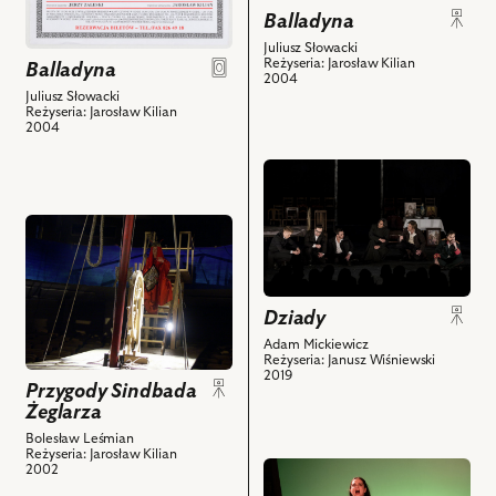
Kirkor
Dworzanin,
Każdy
Balladyna
i
Piotr
ma
Juliusz Słowacki
powiązanych
Brzeziński
Reżyseria: Jarosław Kilian
swoją
Balladyna
2004
z
–
historię
Juliusz Słowacki
nim
Dworzanin,
Reżyseria: Jarosław Kilian
–
2004
obiektów
Michał
dzielimy
Maciejewski
się
przejdź
–
nią
do
Dworzanin
z
obiektu
przejdź
i
Wami!
Dziady,
do
powiązanych
i
Na
obiektu
z
powiązanych
zdjęciu:
Przygody
nim
z
Dziady
Paweł
Sindbada
obiektów
nim
Krucz
Adam Mickiewicz
Żeglarza,
obiektów
Reżyseria: Janusz Wiśniewski
–
Na
2019
Przygody Sindbada
Adolf,
zdjęciu:
Żeglarza
Michał
Jacek
Podsiadło
Bolesław Leśmian
Kawalec
Reżyseria: Jarosław Kilian
–
–
przejdź
2002
Tomasz
Diabeł
do