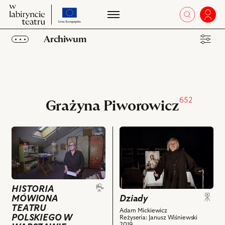
przejdź
W
otworz 
Zalo
W
do
labiryncie
la
strony
teatru
Archiwum
te
o
projekcie
Obiekty
Kolekcje
652
Ulubione
Grażyna Piworowicz
przejdź
przejdź
do
do
obiektu
obiektu
HISTORIA
Dziady,
MÓWIONA
Na
TEATRU
zdjęciu:
HISTORIA
MÓWIONA
Dziady
POLSKIEGO
Wiesław
TEATRU
W
Komasa
Adam Mickiewicz
POLSKIEGO W
Reżyseria: Janusz Wiśniewski
WARSZAWIE:
–
2019