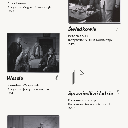
-
Peter Karvaš
-
Starszy
Reżyseria: August Kowalczyk
1969
Starszy
oficer
oficer
śledczy,
śledczy
Józef
Świadkowie
i
Osławski
przejdź
Peter Karvaš
powiązanych
-
Reżyseria: August Kowalczyk
do
z
Oficer
1969
obiektu
nim
śledczy,
Wesele,
obiektów
Andrzej
Na
Antkowiak
zdjęciu:
-
przejdź
Stanisław
Czwarty
do
Wesele
Jasiukiewicz
świadek
obiektu
-
Stanisław Wyspiański
i
Sprawiedliwi
Reżyseria: Jerzy Rakowiecki
Poeta,
Sprawiedliwi ludzie
1961
powiązanych
ludzie,
Leon
z
Kazimierz Brandys
Na
Pietraszkiewicz
Reżyseria: Aleksander Bardini
nim
zdjęciu:
1953
-
obiektów
Leon
Czepiec,
przejdź
Pietraszkiewicz
Edward
do
-