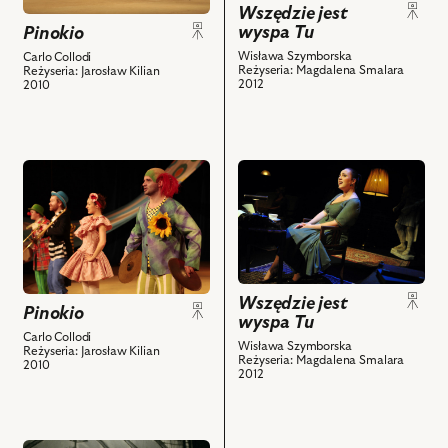
zdjęciu:
Wszędzie jest
Tu,
nim
wyspa Tu
Pinokio
Agnieszka
Na
obiektów
Sztuk
zdjęciu:
Wisława Szymborska
Carlo Collodi
Reżyseria: Magdalena Smalara
Reżyseria: Jarosław Kilian
–
Izabella
2012
2010
Rozaura,
Bukowska,
Dominik
Joanna
Łoś
Trzepiecińska,
–
Natalia
przejdź
przejdź
Clown,
Sikora,
do
do
Magdalena
Magdalena
obiektu
obiektu
Smalara
Smalara
Pinokio,
Wszędzie
–
i
Na
jest
Colombina,
powiązanych
zdjęciu:
wyspa
Paweł
z
Wszędzie jest
Magdalena
Tu,
Pinokio
Koślik
nim
wyspa Tu
Smalara
Na
Carlo Collodi
–
obiektów
–
zdjęciu:
Wisława Szymborska
Reżyseria: Jarosław Kilian
Reżyseria: Magdalena Smalara
Arlekin
2010
Clown,
Magdalena
2012
i
Dominik
Smalara
powiązanych
Łoś
i
z
–
powiązanych