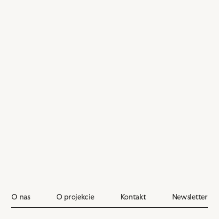
O.
Alabi
–
Lelouche
i
powiązanych
z
nim
obiektów
O nas
O projekcie
Kontakt
Newsletter