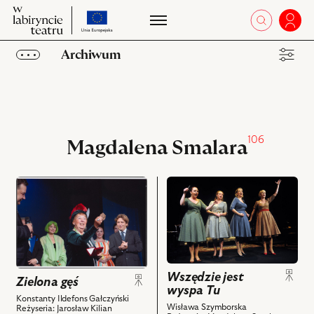
przejdź
W
otworz 
Zalo
W
do
labiryncie
la
strony
teatru
Archiwum
te
o
projekcie
Obiekty
Kolekcje
106
Ulubione
Magdalena Smalara
przejdź
przejdź
do
do
obiektu
obiektu
Zielona
Wszędzie
gęś,
jest
Na
wyspa
Wszędzie jest
zdjęciu:
Tu,
Zielona gęś
wyspa Tu
Adam
Na
Konstanty Ildefons Gałczyński
Struzik,
zdjęciu:
Wisława Szymborska
Reżyseria: Jarosław Kilian