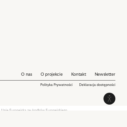
O nas
O projekcie
Kontakt
Newsletter
Polityka Prywatności
Deklaracja dostępności
Włącz
ię Europejską ze środków Europejskiego
0 oraz ze środków Samorządu Województwa
tryb
kontrasto