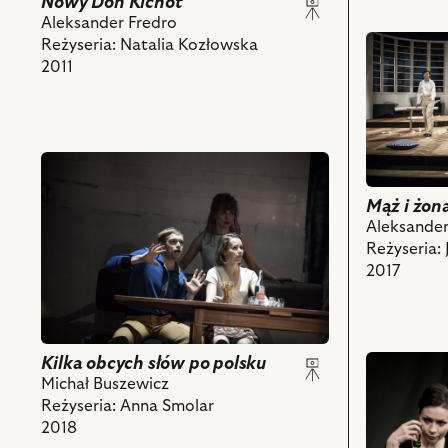
Czerwiński
Nowy Don Kichot
–
Aleksander Fredro
przejdź
Michał,
Reżyseria: Natalia Kozłowska
do
Tomasz
2011
obiektu
Grochoczyński
Mąż
–
i
Kasztelan,
żona,
Marta
przejdź
Na
Kurzak
do
zdjęciu:
–
Mąż i żon
obiektu
Maksymilia
Zofia
Aleksander
Kilka
Rogacki
i
Reżyseria: 
obcych
–
powiązanych
2017
słów
Hrabia
z
po
Wacław,
nim
polsku,
Piotr
obiektów
Na
Bajtlik
zdjęciu:
Kilka obcych słów po polsku
przejdź
–
Marcin
Michał Buszewicz
do
Alfred,
Błaszak,
Reżyseria: Anna Smolar
obiektu
Marta
Katarzyna
2018
Czas
Kurzak