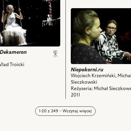
powiązanych
ch
przejdź
z
do
nim
,
obiektu
obiektów
Niepokorni.ru,
Na
zdjęciu:
Marta
i Dekameron
Kurzak
–
Vlad Troicki
Maria,
Niepokorni.ru
Ewa
Wojciech Krzemiński, Micha
Makomaska
Sieczkowski
–
Reżyseria: Michał Sieczkows
Natalia
2011
i
ch
powiązanych
1-20 z 249 – Wczytaj więcej
z
nim
obiektów