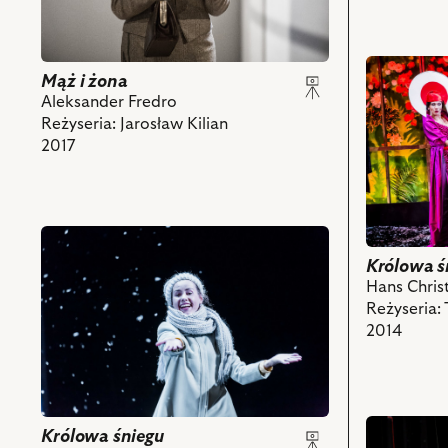
przejdź
Mąż i żona
do
Aleksander Fredro
obiektu
Reżyseria: Jarosław Kilian
Królowa
2017
śniegu,
Na
zdjęciu:
Joanna
przejdź
Trzepieciń
do
–
Królowa ś
obiektu
Królowa
Hans Chris
Królowa
Śniegu,
Reżyseria:
śniegu,
Księżniczk
2014
Na
Laponka,
zdjęciu:
Marta
Marta
Kurzak
Kurzak
–
przejdź
–
Królowa śniegu
Gerda