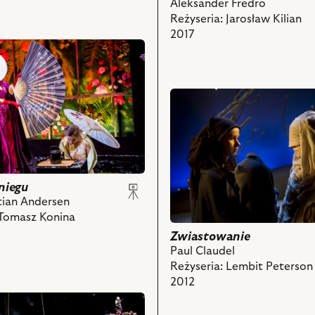
Aleksander Fredro
Reżyseria: Jarosław Kilian
2017
przejdź
do
obiektu
Zwiastowanie,
Na
ska
zdjęciu:
niegu
Marta
tian Andersen
Kurzak
 Tomasz Konina
–
a,
Mara,
Zwiastowanie
Lidia
Paul Claudel
Sadowa
Reżyseria: Lembit Peterson
–
2012
Wiolena
i