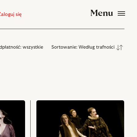
Menu
Zaloguj się
dpłatność:
wszystkie
Sortowanie:
Według trafności
przejdź
do
obiektu
Cyd,
Na