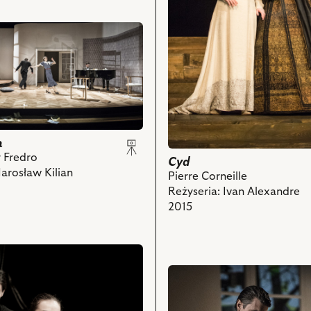
Martyna
Kowalik
-
Księżniczka
i
powiązanych
z
nim
obiektów
a
n
 Fredro
Cyd
Jarosław Kilian
Pierre Corneille
Reżyseria: Ivan Alexandre
2015
przejdź
do
obiektu