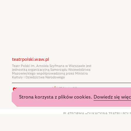
teatrpolski.waw.pl
Teatr Polski im. Arnolda Szyfmana w Warszawie jest
jednostką organizacyjną Samorządu Województwa
Mazowieckiego współprowadzoną przez Ministra
Kultury i Dziedzictwa Narodowego
Strona korzysta z plików cookies.
Dowiedz się więc
„PLATFORMA eDUKACYJNA TEATRU POLSKIEG
Funduszu Rozwoju Regionalnego w ramach