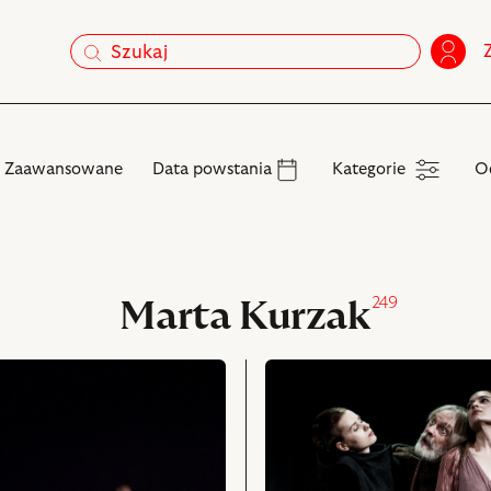
szukaj
szukaj
Kategorie
Zaawansowane
Data powstania
Kategorie
O
249
Marta Kurzak
przejdź
do
obiektu
Król
Lear,