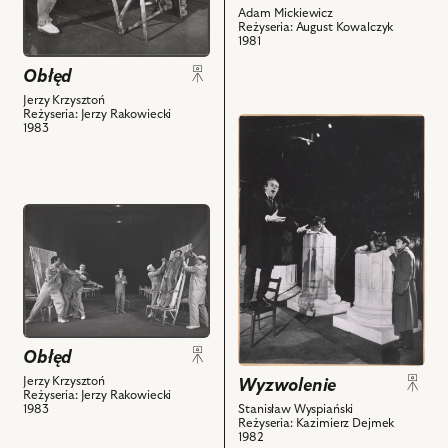
Pielęgniarz
-
Adam Mickiewicz
Reżyseria: August Kowalczyk
III,
Obuchowicz,
1981
Roch
Janusz
Obłęd
Siemianowski
Szydłowski
-
-
Jerzy Krzysztoń
Reżyseria: Jerzy Rakowiecki
Kudłaty,
Gorecki,
przejdź
1983
Jan
Andrzej
do
Englert
Żółkiewski
obiektu
-
-
Wyzwolenie,
Krzysztof
Bernatowicz
Na
przejdź
i
i
zdjęciu:
do
powiązanych
powiązanych
Jan
obiektu
z
z
Matyjaszkiewicz
Obłęd,
nim
nim
-
Na
obiektów
obiektów
Reżyser,
zdjęciu:
Mirosław
Wojciech
Obłęd
Kulesza
Maciuszonek
Jerzy Krzysztoń
Wyzwolenie
-
-
Reżyseria: Jerzy Rakowiecki
Echo,
1983
Stanisław Wyspiański
Pielęgniarz
Reżyseria: Kazimierz Dejmek
Roch
III,
1982