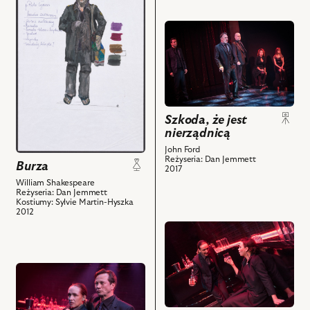
obiektu
Burza,
przejdź
Projekt:
do
kostium
obiektu
-
Szkoda,
Kaliban
że
i
jest
powiązanych
nierządnicą,
Szkoda, że jest
z
nierządnicą
i
nim
powiązanych
John Ford
Reżyseria: Dan Jemmett
obiektów
z
Burza
2017
nim
William Shakespeare
Reżyseria: Dan Jemmett
obiektów
Kostiumy: Sylvie Martin-Hyszka
2012
przejdź
do
obiektu
przejdź
Szkoda,
do
że
obiektu
jest