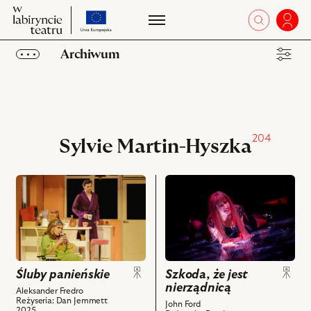
przejdź
W
otworz 
Zalo
W
do
labiryncie
la
strony
teatru
Archiwum
te
o
projekcie
Obiekty
Kolekcje
204
Ulubione
Sylvie Martin-Hyszka
przejdź
przejdź
do
do
obiektu
obiektu
Śluby
Szkoda,
panieńskie,
że
Na
jest
zdjęciu:
nierządnicą,
Śluby panieńskie
Szkoda, że jest
nierządnicą
Maksymilian
i
Aleksander Fredro
Reżyseria: Dan Jemmett
Rogacki
powiązanych
John Ford
2025