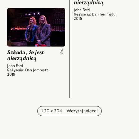
nierządnicą
Na
zdjęciu:
John Ford
przejdź
Reżyseria: Dan Jemmett
Marta
do
2016
Kurzak
obiektu
–
Szkoda,
Annabella
że
i
jest
powiązanych
nierządnicą,
Szkoda, że jest
z
nierządnicą
i
nim
powiązanych
John Ford
Reżyseria: Dan Jemmett
obiektów
z
2019
nim
obiektów
1-20 z 204 – Wczytaj więcej