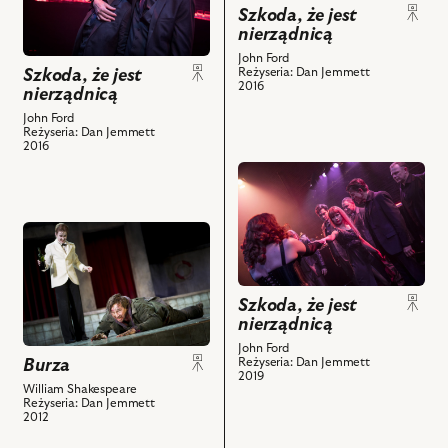
Szkoda,
nierządnicą,
Szkoda, że jest
że
nierządnicą
Na
jest
zdjęciu:
John Ford
nierządnicą,
Szkoda, że jest
Reżyseria: Dan Jemmett
Lidia
2016
nierządnicą
Na
Sadowa
zdjęciu:
John Ford
–
Reżyseria: Dan Jemmett
Lidia
Vasques,
2016
Sadowa
Ewa
przejdź
–
Makomaska
do
Vasques,
–
obiektu
Piotr
przejdź
Hipolita
Szkoda,
Cyrwus
do
i
że
–
obiektu
powiązanych
jest
Soranzo
Burza,
z
nierządnicą,
Szkoda, że jest
i
Na
nim
nierządnicą
i
powiązanych
zdjęciu:
obiektów
powiązanych
John Ford
z
Burza
Marta
Reżyseria: Dan Jemmett
z
2019
nim
Kurzak
William Shakespeare
nim
obiektów
Reżyseria: Dan Jemmett
–
obiektów
2012
Stefano,