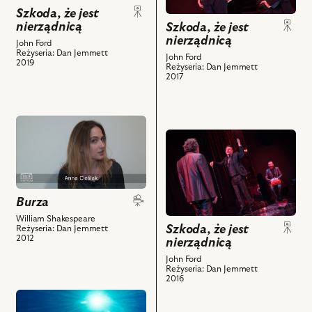
jest
nierządnicą,
Szkoda, że jest
nierządnicą
nierządnicą,
Szkoda, że jest
i
nierządnicą
i
powiązanych
John Ford
Reżyseria: Dan Jemmett
powiązanych
z
John Ford
2019
Reżyseria: Dan Jemmett
z
nim
2017
nim
obiektów
obiektów
przejdź
przejdź
do
do
obiektu
obiektu
Burza,
Szkoda,
Videoblog
że
przed
Burza
jest
premierą,
William Shakespeare
nierządnicą,
Szkoda, że jest
Reżyseria: Dan Jemmett
odc.
2012
nierządnicą
Na
4
zdjęciu:
i
John Ford
Reżyseria: Dan Jemmett
Antoni
powiązanych
2016
Ostrouch
z
przejdź
–
nim