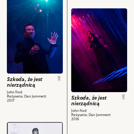
do
Ojciec
obiektów
obiektu
Bonaventura/
przejdź
Szkoda,
Kardynał,
do
że
Szymon
obiektu
jest
Kuśmider
Szkoda,
nierządnicą,
–
że
i
Florio,
jest
powiązanych
Dominik
nierządnicą,
z
Łoś
Na
nim
–
zdjęciu:
obiektów
Richardetto
Ewa
i
Makomaska
Szkoda, że jest
powiązanych
–
nierządnicą
z
Hipolita
John Ford
nim
i
Reżyseria: Dan Jemmett
Szkoda, że jest
2017
obiektów
nierządnicą
powiązanych
z
John Ford
Reżyseria: Dan Jemmett
nim
2016
obiektów
przejdź
do