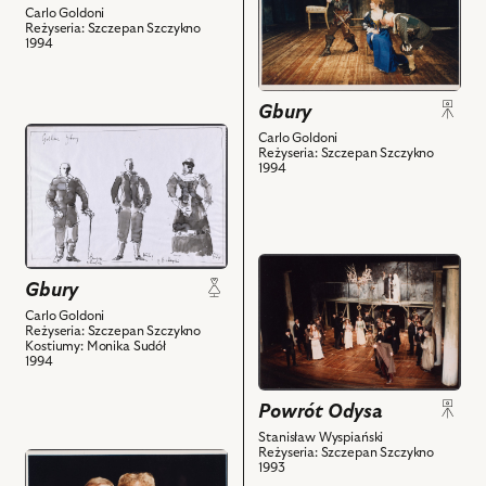
Szymon,
Marzena
obiektu
Carlo Goldoni
Joanna
Trybała
Reżyseria: Szczepan Szczykno
Gbury,
1994
Voss
-
Na
-
Felicja,
zdjęciu:
Małgorzata
Alicja
Piotr
Gbury
i
Jachiewicz
Brzeziński
przejdź
Carlo Goldoni
powiązanych
-
-
Reżyseria: Szczepan Szczykno
do
z
1994
Marianna
Hrabia
obiektu
nim
i
Ryszard,
Gbury,
obiektów
powiązanych
Marzena
Projekt:
z
Trybała
kostium
przejdź
nim
-
-
do
Gbury
obiektów
Felicja,
Maurycy.
obiektu
Carlo Goldoni
Andrzej
Filip.
Reżyseria: Szczepan Szczykno
Powrót
Balcerzak
Kostiumy: Monika Sudół
Filip
Odysa,
1994
-
i
Na
Konstanty
powiązanych
zdjęciu:
Powrót Odysa
i
z
scena
powiązanych
Stanisław Wyspiański
nim
Reżyseria: Szczepan Szczykno
zbiorowa
przejdź
z
obiektów
1993
i
do