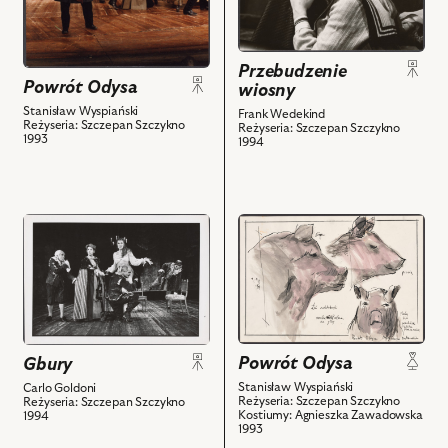
-
-
Medon
Pani
i
Bergmann,
Przebudzenie
powiązanych
Małgorzata
Powrót Odysa
wiosny
z
Sadowska
Stanisław Wyspiański
Frank Wedekind
nim
-
Reżyseria: Szczepan Szczykno
Reżyseria: Szczepan Szczykno
1993
1994
obiektów
Wendla
i
powiązanych
z
przejdź
przejdź
nim
do
do
obiektów
obiektu
obiektu
Gbury,
Powrót
Na
Odysa,
zdjęciu:
Projekt:
Andrzej
kostium
Powrót Odysa
Gbury
Balcerzak
-
Stanisław Wyspiański
Carlo Goldoni
-
maski
Reżyseria: Szczepan Szczykno
Reżyseria: Szczepan Szczykno
Kostiumy: Agnieszka Zawadowska
1994
Konstanty,
zwierzęce
1993
Marzena
i