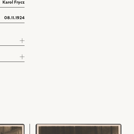
Karol Frycz
08.11.1924
przejdź
do