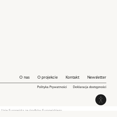
z
nim
obiektów
O nas
O projekcie
Kontakt
Newsletter
Polityka Prywatności
Deklaracja dostępności
Włącz
ię Europejską ze środków Europejskiego
0 oraz ze środków Samorządu Województwa
tryb