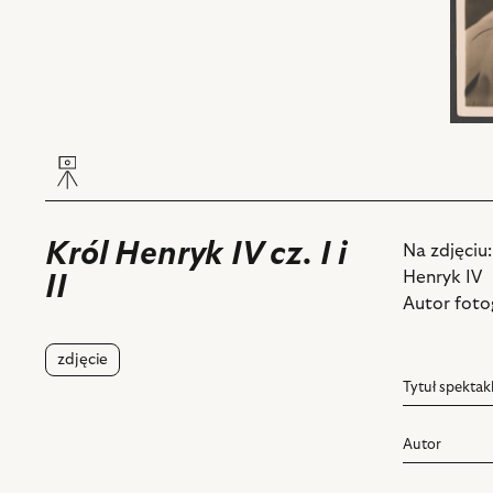
Król Henryk IV cz. I i
Na zdjęciu:
Henryk IV
II
Autor fotog
zdjęcie
Tytuł spektak
Autor