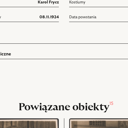
Karol Frycz
Kostiumy
y
08.11.1924
Data powstania
iczne
ń
rukuj
pniania
15
Powiązane obiekty
przejdź
do