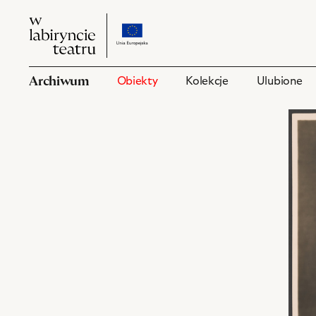
W
przejdź
W
labiryncie
do
labiryncie
teatru
strony
teatru
o
Archiwum
Obiekty
Kolekcje
Ulubione
projekcie