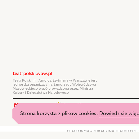
teatrpolski.waw.pl
Teatr Polski im. Arnolda Szyfmana w Warszawie jest
jednostką organizacyjną Samorządu Województwa
Mazowieckiego współprowadzoną przez Ministra
Kultury i Dziedzictwa Narodowego
Strona korzysta z plików cookies.
Dowiedz się więc
„PLATFORMA eDUKACYJNA TEATRU POLSKIEG
Funduszu Rozwoju Regionalnego w ramach