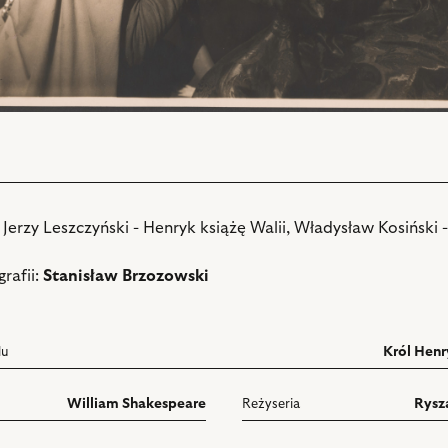
 Jerzy Leszczyński - Henryk książę Walii, Władysław Kosiński -
rafii:
Stanisław Brzozowski
lu
Król Henryk
William Shakespeare
Reżyseria
Rysz