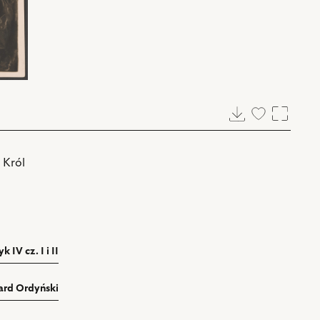
Pobierz
Dodaj
Powięk
do
ulubionych
 Król
 IV cz. I i II
ard Ordyński