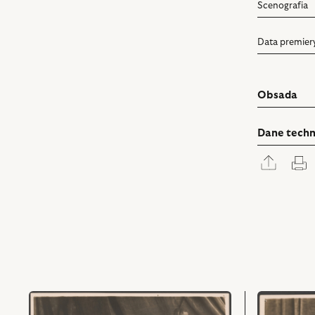
Scenografia
Data premier
Obsada
Dane techn
Rozwi
D
panel
udostę
przejdź
przejdź
do
do