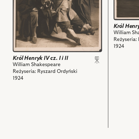
-
-
Na
Pani
Henryk
zdjęciu:
Żwawka,
książę
Władysław
i
Walii
Król Henryk
Neubelt
powiązanych
i
William Sh
-
z
powiązany
Reżyseria:
Milczek,
nim
z
1924
Aleksander
obiektów
nim
Zelwerowicz
obiektów
Król Henryk IV cz. I i II
-
William Shakespeare
Falstaff
Reżyseria: Ryszard Ordyński
i
1924
powiązanych
z
nim
obiektów