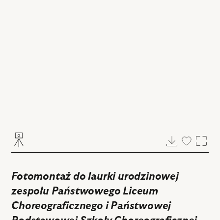
Pobierz
Dodaj
Powi
do
ulubiony
Fotomontaż do laurki urodzinowej
zespołu Państwowego Liceum
Choreograficznego i Państwowej