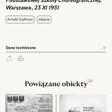
Podstawowej Szkoły Choreograficznej,
Warszawa, 23 XI 1951
Arnold Szyfman
zdjęcie
Dane techniczne
Rozwiń
Drukuj
panel
udostępniania
124
Powiązane obiekty
przejdź
przejdź
do
do
obiektu
obiektu