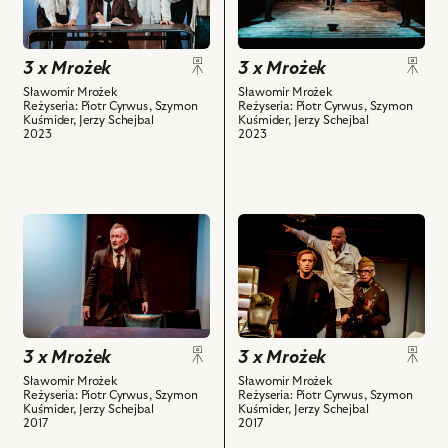
3
3
obiektów
Kwiatkowski
x
x
–
Mrożek,
Mrożek,
Wnuk
Na
Na
3 x Mrożek
3 x Mrożek
i
zdjęciu:
zdjęciu:
Sławomir Mrożek
Sławomir Mrożek
powiązanych
Reżyseria: Piotr Cyrwus, Szymon
Reżyseria: Piotr Cyrwus, Szymon
Tomasz
Paweł
Kuśmider, Jerzy Schejbal
Kuśmider, Jerzy Schejbal
z
Błasiak
Krucz
2023
2023
nim
-
-
obiektów
Parobek
Mały,
B,
Dominik
Jakub
Łoś
przejdź
przejdź
Kordas
-
do
do
-
Średni,
obiektu
obiektu
Parobek
Wojciech
3
3
N,
Czerwiński
x
x
Maksymilian
-
Mrożek,
Mrożek,
Rogacki
Gruby
3 x Mrożek
3 x Mrożek
Na
Na
-
i
zdjęciu:
zdjęciu:
Sławomir Mrożek
Sławomir Mrożek
Parobek
powiązanych
Reżyseria: Piotr Cyrwus, Szymon
Reżyseria: Piotr Cyrwus, Szymon
Andrzej
Krzysztof
Kuśmider, Jerzy Schejbal
Kuśmider, Jerzy Schejbal
S
z
Mastalerz
Kwiatkowski
2017
2017
i
nim
–
–