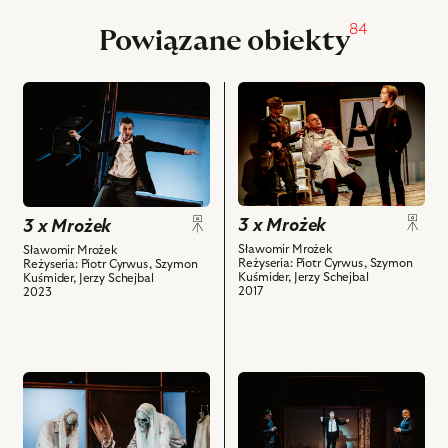
84
Powiązane obiekty
przejdź
przejdź
do
do
obiektu
obiektu
3
3
x
x
Mrożek,
Mrożek,
3 x Mrożek
Na
Na
3 x Mrożek
zdjęciu:
zdjęciu:
Sławomir Mrożek
Sławomir Mrożek
Reżyseria: Piotr Cyrwus, Szymon
Reżyseria: Piotr Cyrwus, Szymon
Maksymilian
Jacek
Kuśmider, Jerzy Schejbal
Kuśmider, Jerzy Schejbal
Rogacki
Fedorowicz
2017
2023
-
–
Parobek
Dziadek,
S
Adam
i
Biedrzycki
przejdź
przejdź
powiązanych
–
do
do
z
Okulista,
obiektu
obiektu
nim
Krzysztof