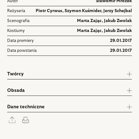
Autor
Sławomir Mrożek
Reżyseria
Piotr Cyrwus
,
Szymon Kuśmider
,
Jerzy Schejbal
Scenografia
Marta Zając
,
Jakub Zwolak
Kostiumy
Marta Zając
,
Jakub Zwolak
Data premiery
29.01.2017
Data powstania
29.01.2017
Twórcy
Obsada
Dane techniczne
Rozwiń
Drukuj
panel
udostępniania