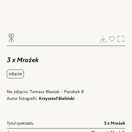
Pobierz
Dodaj
Powi
do
ulubiony
3 x Mrożek
zdjęcie
Na zdjęciu: Tomasz Błasiak – Parobek B
Autor fotografii:
Krzysztof Bieliński
Tytuł spektaklu
3 x Mrożek