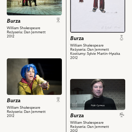
Burza,
Kaliban
–
Na
i
Antonio,
zdjęciu:
powiązanych
Szymon
Burza
Anna
z
Kuśmider
Cieślak
William Shakespeare
nim
–
Reżyseria: Dan Jemmett
–
obiektów
Trynkulo,
2012
Burza
Miranda,
Marcin
William Shakespeare
Andrzej
Jędrzejewski
Reżyseria: Dan Jemmett
Seweryn
Kostiumy: Sylvie Martin-Hyszka
–
2012
–
przejdź
Sebastian
Prospero
do
i
i
obiektu
powiązanych
powiązanych
Burza,
z
przejdź
z
Na
nim
do
nim
zdjęciu:
obiektów
obiektu
obiektów
Burza
Anna
Burza,
Cieślak
Videoblog
William Shakespeare
Reżyseria: Dan Jemmett
–
przed
Burza
2012
Miranda
premierą
William Shakespeare
i
Reżyseria: Dan Jemmett
cz.
2012