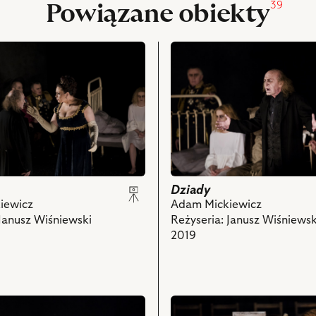
39
Powiązane obiekty
przejdź
do
obiektu
Dziady,
Na
zdjęciu:
Andrzej
Glazer
ki
–
Gubernator,
Dziady
Zofia
iewicz
Adam Mickiewicz
Domalik
 Janusz Wiśniewski
Reżyseria: Janusz Wiśniewsk
a
–
2019
Sowa,
rowa
Jan
Janga
ch
Tomaszewski
przejdź
–