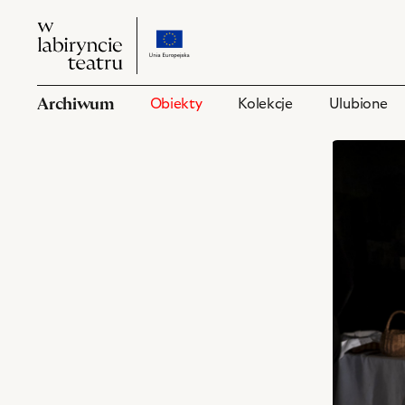
W
przejdź
W
labiryncie
do
labiryncie
teatru
strony
teatru
o
Archiwum
Obiekty
Kolekcje
Ulubione
projekcie