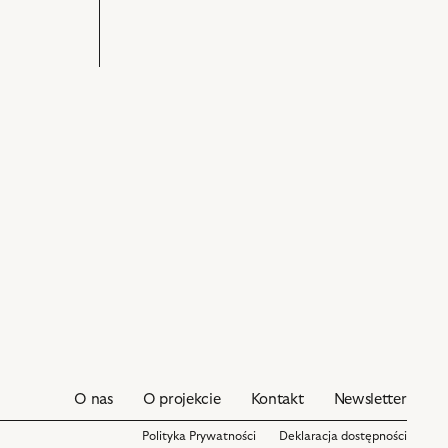
nim
Danieluk
obiektów
–
Kapral
i
powiązanych
z
nim
obiektów
O nas
O projekcie
Kontakt
Newsletter
Polityka Prywatności
Deklaracja dostępności