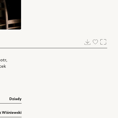
Pobierz
Dodaj
Powięk
do
ulubionych
otr,
cek
Dziady
z Wiśniewski