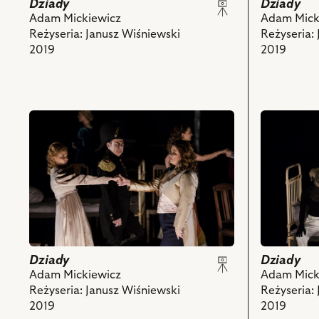
Senator
Sowietnik
Dziady
Dziady
i
Weronika
Adam Mickiewicz
Adam Mick
powiązanych
Wrzos
Reżyseria: Janusz Wiśniewski
Reżyseria:
z
–
2019
2019
nim
Córka
obiektów
Sowietniko
Anna
Cieślak
przejdź
przejdź
–
do
do
Księżna,
obiektu
obiektu
Adam
Dziady,
Dziady,
Biedrzycki
Na
Na
–
zdjęciu:
zdjęciu:
Pułkownik,
Aleksandra
Cezary
Michał
Skraba
Łepek
Breitenwal
–
–
–
Narzeczona
Diabeł,
Dziady
Dziady
Sekretarz,
Bajkowa,
Szymon
Adam Mickiewicz
Adam Mick
Andrzej
Szymon
Kuśmider
Reżyseria: Janusz Wiśniewski
Reżyseria:
Glazer
Kuśmider
–
2019
2019
–