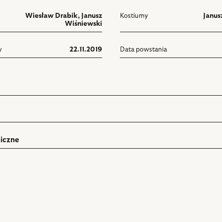
Wiesław Drabik
,
Janusz
Kostiumy
Janus
Wiśniewski
y
22.11.2019
Data powstania
iczne
ń
rukuj
pniania