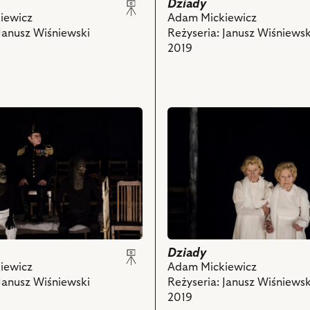
owa,
Belzebub,
Dziady
Michał
iewicz
Adam Mickiewicz
Barczak
 Janusz Wiśniewski
Reżyseria: Janusz Wiśniewsk
–
2019
Diabeł
wej,
i
powiązanych
z
przejdź
nim
do
obiektów
obiektu
Dziady,
Na
zdjęciu:
Jadwiga
Jankowska-
d
Cieślak
–
Dziady
Archanioł,
iewicz
Adam Mickiewicz
Anna
 Janusz Wiśniewski
Reżyseria: Janusz Wiśniewsk
Borowiec
2019