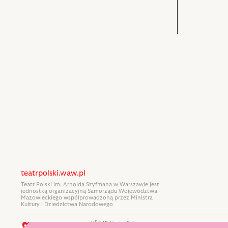
–
Belzebub,
Gubernato
Belzebub,
Michał
i
Katarzyna
Barczak
powiązany
Skarżanka
–
z
–
Diabeł
nim
Bajkow
i
obiektów
i
powiązany
powiązanych
z
z
nim
nim
obiektów
obiektów
teatrpolski.waw.pl
Teatr Polski im. Arnolda Szyfmana w Warszawie jest
jednostką organizacyjną Samorządu Województwa
Mazowieckiego współprowadzoną przez Ministra
Kultury i Dziedzictwa Narodowego