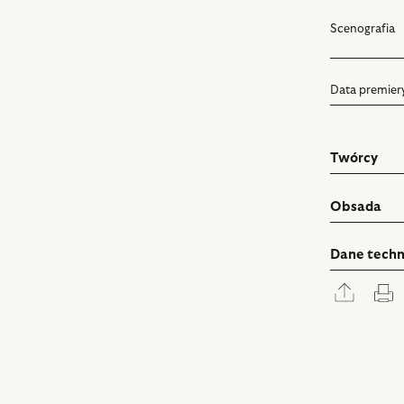
Scenografia
Data premier
Twórcy
Obsada
Dane techn
Rozwi
D
panel
udostę