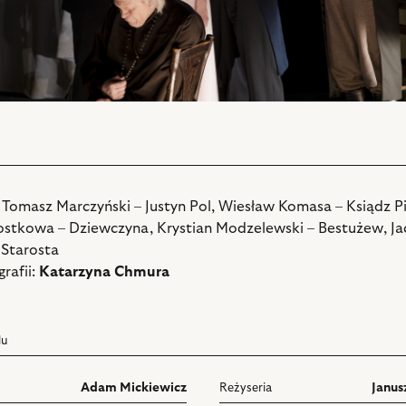
: Tomasz Marczyński – Justyn Pol, Wiesław Komasa – Ksiądz Pi
ostkowa – Dziewczyna, Krystian Modzelewski – Bestużew, Ja
 Starosta
rafii:
Katarzyna Chmura
lu
Adam Mickiewicz
Reżyseria
Janus