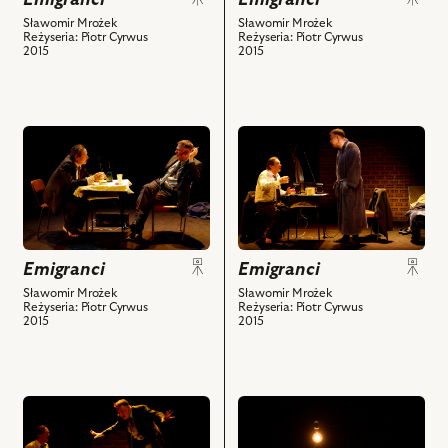
Cyrwus
Cyrwus
Sławomir Mrożek
Sławomir Mrożek
Reżyseria: Piotr Cyrwus
Reżyseria: Piotr Cyrwus
–
–
2015
2015
XX,
XX,
Szymon
Szymon
Kuśmider
Kuśmider
–
–
przejdź
przejdź
AA
AA
do
do
i
i
obiektu
obiektu
powiązanych
powiązanych
Emigranci,
Emigranci,
z
z
Na
Na
nim
nim
zdjęciu:
zdjęciu:
obiektów
obiektów
Emigranci
Emigranci
Piotr
Piotr
Cyrwus
Cyrwus
Sławomir Mrożek
Sławomir Mrożek
Reżyseria: Piotr Cyrwus
Reżyseria: Piotr Cyrwus
–
–
2015
2015
XX,
XX,
Szymon
Szymon
Kuśmider
Kuśmider
–
–
przejdź
przejdź
AA
AA
do
do
i
i