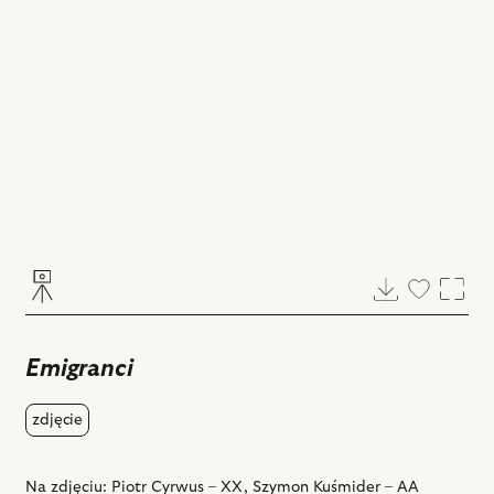
Pobierz
Dodaj
Powi
do
ulubiony
Emigranci
zdjęcie
Na zdjęciu: Piotr Cyrwus – XX, Szymon Kuśmider – AA