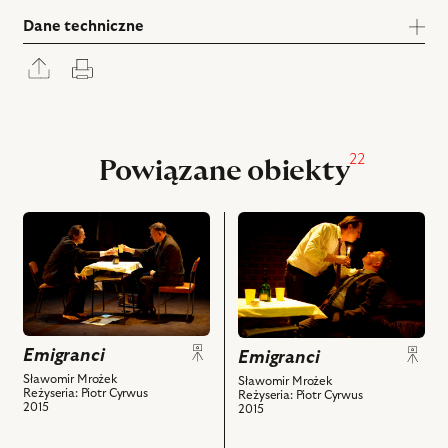
Dane techniczne
Rozwiń
Drukuj
panel
udostępniania
22
Powiązane obiekty
przejdź
przejdź
do
do
obiektu
obiektu
Emigranci,
Emigranci,
Na
Na
zdjęciu:
zdjęciu:
Emigranci
Piotr
Piotr
Emigranci
Cyrwus
Cyrwus
Sławomir Mrożek
Sławomir Mrożek
Reżyseria: Piotr Cyrwus
Reżyseria: Piotr Cyrwus
–
–
2015
2015
XX,
XX,
Szymon
Szymon