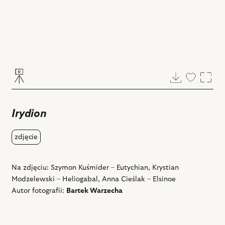
Pobierz
Dodaj
Powi
do
ulubiony
Irydion
zdjęcie
Na zdjęciu: Szymon Kuśmider – Eutychian, Krystian
Modzelewski – Heliogabal, Anna Cieślak – Elsinoe
Autor fotografii:
Bartek Warzecha