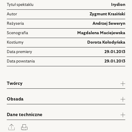
Tytuł spektaklu
Irydion
Autor
Zygmunt Krasiński
Reżyseria
Andrzej Seweryn
Scenografia
Magdalena Maciejewska
Kostiumy
Dorota Kołodyńska
Data premiery
29.01.2013
Data powstania
29.01.2013
Twórcy
Obsada
Dane techniczne
Rozwiń
Drukuj
panel