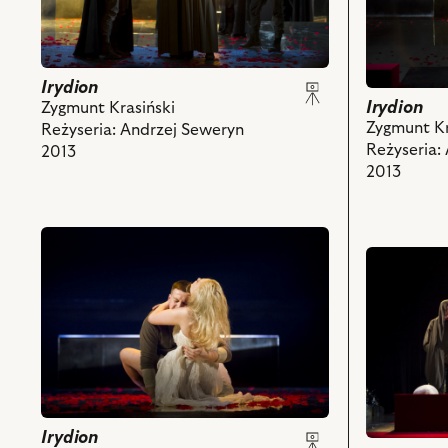
zdjęciu:
Jerzy
nim
Anna
Schejbal
obiektów
Cieślak
–
–
Masynissa,
Irydion
Elsinoe,
Irydion
Krzysztof
Zygmunt Krasiński
Maksymilia
Zygmunt Kr
Kwiatkowski
Reżyseria: Andrzej Seweryn
Rogacki
Reżyseria:
–
2013
–
2013
Irydion,
Aleksander
Leszek
Sewerus
Teleszyński
przejdź
i
–
przejdź
do
powiązany
Ulpianus,
do
obiektu
z
***,
obiektu
Irydion,
nim
Wojciech
Irydion,
Na
obiektów
Czerwiński
Na
zdjęciu:
–
zdjęciu:
Krzysztof
Pilades,
Piotr
Kwiatkowski
***
Cyrwus
–
i
–
Irydion,
Irydion
powiązanych