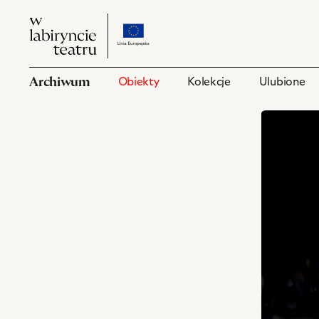
W
przejdź
W
labiryncie
do
labiryncie
teatru
strony
teatru
o
Archiwum
Obiekty
Kolekcje
Ulubione
projekcie