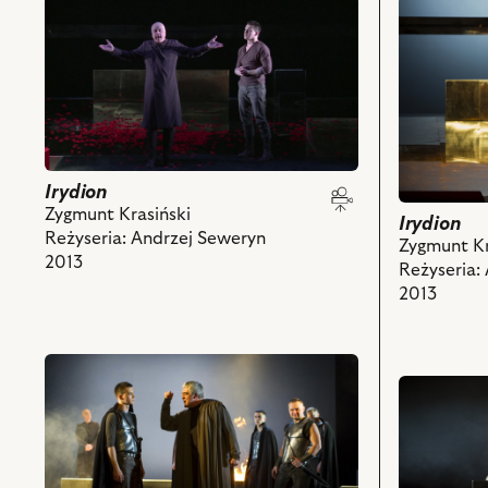
przejdź
przejdź
do
do
obiektu
obiektu
Irydion,
Irydion,
i
Na
powiązanych
zdjęciu:
z
Szymon
nim
Kuśmider
Irydion
obiektów
–
Zygmunt Krasiński
Eutychian,
Irydion
Reżyseria: Andrzej Seweryn
Paweł
Zygmunt Kr
2013
Krucz
Reżyseria:
–
2013
Rupilius,
Piotr
przejdź
Bajtlik
przejdź
do
–
do
obiektu
Eubulus
obiektu
Irydion,
i
Irydion,
Na
powiązany
Na
zdjęciu:
z