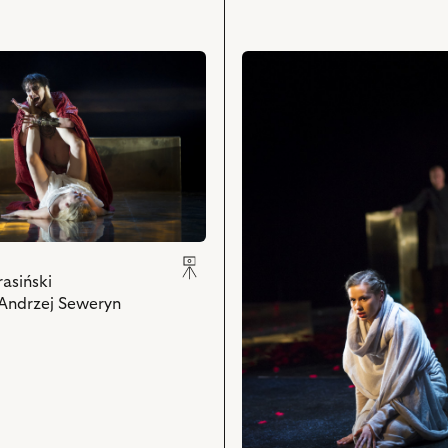
Szymon
ki
Kuśmider
przejdź
–
do
Eutychian,
obiektu
Krystian
Irydion,
Modzelewski
Na
–
zdjęciu:
Heliogabal,
Marta
Paweł
ki
Kurzak
Krucz
–
–
Kornelia
ch
Rupilius
i
asiński
i
powiązanych
 Andrzej Seweryn
powiązanych
z
z
nim
nim
obiektów
obiektów
ch