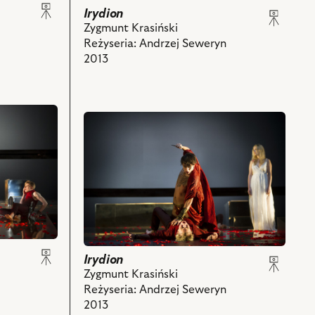
Masynissa,
Irydion
nim
Anna
Zygmunt Krasiński
obiektów
Cieślak
Reżyseria: Andrzej Seweryn
–
2013
Elsinoe,
Paweł
Krucz
przejdź
–
do
Rupilius,
obiektu
Krzysztof
Irydion,
Kwiatkowski
Na
–
zdjęciu:
Irydion
Szymon
i
Kuśmider
powiązanych
–
z
Eutychian,
Irydion
nim
Krystian
Zygmunt Krasiński
obiektów
Modzelewski
Reżyseria: Andrzej Seweryn
–
2013