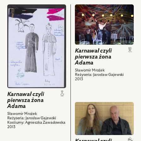
przejdź
przejdź
do
do
obiektu
obiektu
Karnawał
Karnawał
czyli
czyli
pierwsza
pierwsza
żona
żona
Karnawał czyli
Adama,
Adama,
pierwsza żona
Adama
Projekt:
Na
kostium
zdjęciu:
Sławomir Mrożek
Reżyseria: Jarosław Gajewski
-
Leszek
2013
Biskup
Teleszyński
i
–
Karnawał czyli
powiązanych
Goethe,
pierwsza żona
z
Marta
przejdź
Adama
nim
Dąbrowska
do
Sławomir Mrożek
obiektów
–
Reżyseria: Jarosław Gajewski
obiektu
Kostiumy: Agnieszka Zawadowska
Margherita,
Karnawał
2013
Szymon
czyli
Kuśmider
pierwsza