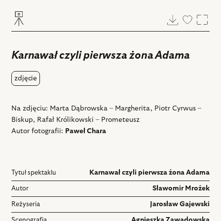
Pobierz
Dodaj
Powi
do
ulubiony
Karnawał czyli pierwsza żona Adama
zdjęcie
Na zdjęciu: Marta Dąbrowska – Margherita, Piotr Cyrwus –
Biskup, Rafał Królikowski – Prometeusz
Autor fotografii:
Paweł Chara
Tytuł spektaklu
Karnawał czyli pierwsza żona Adama
Autor
Sławomir Mrożek
Reżyseria
Jarosław Gajewski
Scenografia
Agnieszka Zawadowska