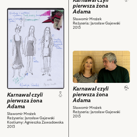
Karnawał czyli
–
pierwsza żona
żona
przejdź
Adama
Impresario,
Adama,
do
Jerzy
Videoblog
Sławomir Mrożek
Reżyseria: Jarosław Gajewski
obiektu
Schejbal
przed
2013
Karnawał
–
premierą,
czyli
Szatan
odc.
pierwsza
i
3
żona
powiązanych
i
przejdź
Adama,
z
powiązanych
do
Projekt:
nim
z
obiektu
kostium
obiektów
nim
Karnawał
-
obiektów
czyli
Lilith
pierwsza
Karnawał czyli
i
pierwsza żona
żona
Karnawał czyli
powiązanych
Adama
pierwsza żona
Adama,
z
Adama
Videoblog
Sławomir Mrożek
nim
Reżyseria: Jarosław Gajewski
Sławomir Mrożek
przed
2013
Reżyseria: Jarosław Gajewski
obiektów
premierą,
Kostiumy: Agnieszka Zawadowska
2013
odc.
4