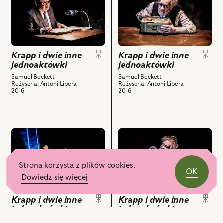
do
do
nim
nim
obiektu
obiektu
obiektów
obiektów
Krapp
Krapp
i
i
dwie
dwie
Krapp i dwie inne
Krapp i dwie inne
inne
inne
jednoaktówki
jednoaktówki
jednoaktówki,
jednoaktówki,
Na
Na
Samuel Beckett
Samuel Beckett
Reżyseria: Antoni Libera
Reżyseria: Antoni Libera
zdjęciu:
zdjęciu:
2016
2016
Antoni
Andrzej
Ostrouch
Seweryn
i
i
powiązanych
powiązanych
przejdź
przejdź
z
z
do
do
nim
nim
obiektu
obiektu
obiektów
obiektów
Strona korzysta z plików cookies.
Krapp
Krapp
OK
i
i
Dowiedz się więcej
dwie
dwie
Krapp i dwie inne
Krapp i dwie inne
inne
inne
jednoaktówki
jednoaktówki
jednoaktówki,
jednoaktówki,
Na
Na
Samuel Beckett
Samuel Beckett