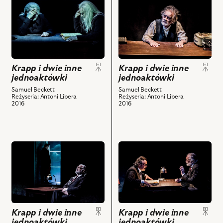
Seweryn
powiązanych
przejdź
przejdź
i
z
do
do
powiązanych
nim
obiektu
obiektu
z
obiektów
Krapp
Krapp
nim
i
i
obiektów
dwie
dwie
Krapp i dwie inne
Krapp i dwie inne
inne
inne
jednoaktówki
jednoaktówki
jednoaktówki,
jednoaktówki,
Na
Na
Samuel Beckett
Samuel Beckett
Reżyseria: Antoni Libera
Reżyseria: Antoni Libera
zdjęciu:
zdjęciu:
2016
2016
Antoni
Andrzej
Ostrouch,
Seweryn
Andrzej
i
Seweryn
powiązanych
przejdź
przejdź
i
z
do
do
powiązanych
nim
obiektu
obiektu
z
obiektów
Krapp
Krapp
nim
i
i
obiektów
dwie
dwie
Krapp i dwie inne
Krapp i dwie inne
inne
inne
jednoaktówki
jednoaktówki