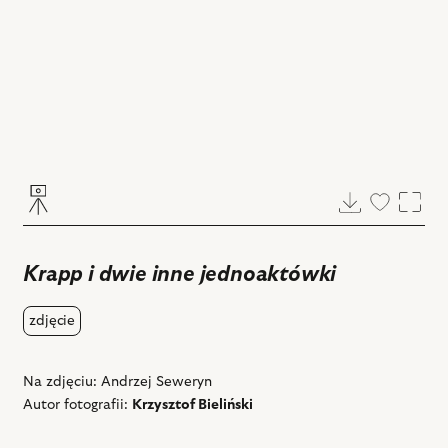
Pobierz
Dodaj
Powi
do
ulubiony
Krapp i dwie inne jednoaktówki
zdjęcie
Na zdjęciu: Andrzej Seweryn
Autor fotografii:
Krzysztof Bieliński