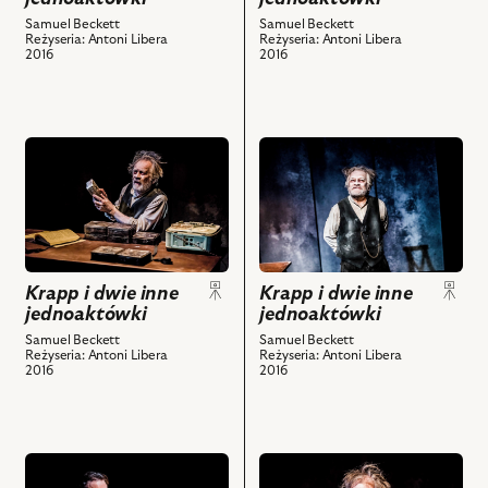
jednoaktówki,
jednoaktówki,
Na
Na
Samuel Beckett
Samuel Beckett
Reżyseria: Antoni Libera
Reżyseria: Antoni Libera
zdjęciu:
zdjęciu:
2016
2016
Andrzej
Antoni
Seweryn
Ostrouch,
i
Andrzej
powiązanych
Seweryn
przejdź
przejdź
z
i
do
do
nim
powiązanych
obiektu
obiektu
obiektów
z
Krapp
Krapp
nim
i
i
obiektów
dwie
dwie
Krapp i dwie inne
Krapp i dwie inne
inne
inne
jednoaktówki
jednoaktówki
jednoaktówki,
jednoaktówki,
Na
Na
Samuel Beckett
Samuel Beckett
Reżyseria: Antoni Libera
Reżyseria: Antoni Libera
zdjęciu:
zdjęciu:
2016
2016
Andrzej
Andrzej
Seweryn
Seweryn
i
i
powiązanych
powiązanych
przejdź
przejdź
z
z