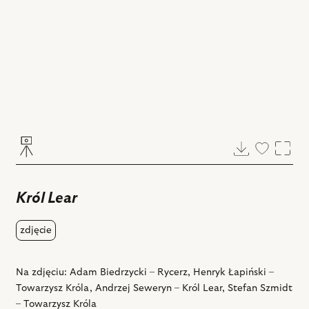
Pobierz
Dodaj
Powi
do
ulubiony
Król Lear
zdjęcie
Na zdjęciu: Adam Biedrzycki – Rycerz, Henryk Łapiński –
Towarzysz Króla, Andrzej Seweryn – Król Lear, Stefan Szmidt
– Towarzysz Króla