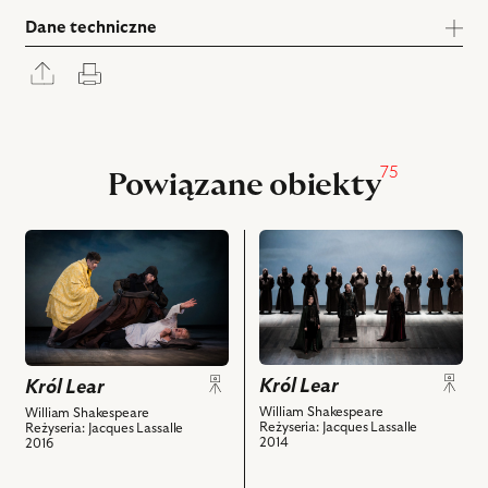
Dane techniczne
Rozwiń
Drukuj
panel
udostępniania
75
Powiązane obiekty
przejdź
przejdź
do
do
obiektu
obiektu
Król
Król
Lear,
Lear,
i
Na
Król Lear
powiązanych
zdjęciu:
Król Lear
z
Marta
William Shakespeare
William Shakespeare
Reżyseria: Jacques Lassalle
Reżyseria: Jacques Lassalle
nim
Kurzak
2014
2016
obiektów
–
Goneryla,