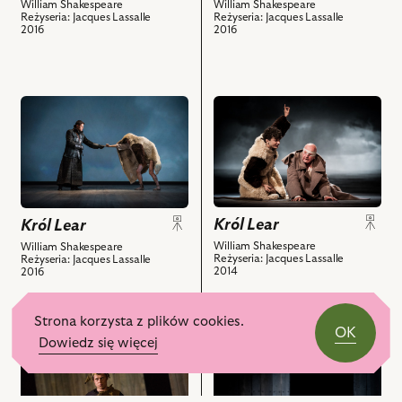
z
z
William Shakespeare
William Shakespeare
Reżyseria: Jacques Lassalle
Reżyseria: Jacques Lassalle
nim
nim
2016
2016
obiektów
obiektów
przejdź
przejdź
do
do
obiektu
obiektu
Król
Król
Lear,
Lear,
i
Na
Król Lear
powiązanych
zdjęciu:
Król Lear
z
Krystian
William Shakespeare
William Shakespeare
Reżyseria: Jacques Lassalle
Reżyseria: Jacques Lassalle
nim
Modzelewski
2014
2016
obiektów
–
Edgar,
Strona korzysta z plików cookies.
Jerzy
OK
Schejbal
Dowiedz się więcej
przejdź
przejdź
–
do
do
Hrabia
obiektu
obiektu
Gloucester