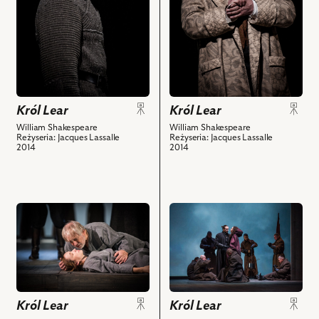
Książę
Krzysztof
Jerzy
Kornwalii
Kwiatkowski
Schejbal
i
–
–
powiązanych
Edmund
Hrabia
z
i
Gloucester
nim
powiązanych
i
obiektów
z
powiązanych
Król Lear
Król Lear
nim
z
William Shakespeare
William Shakespeare
Reżyseria: Jacques Lassalle
Reżyseria: Jacques Lassalle
obiektów
nim
2014
2014
obiektów
przejdź
przejdź
do
do
obiektu
obiektu
Król
Król
Lear,
Lear,
i
i
powiązanych
powiązanych
Król Lear
Król Lear