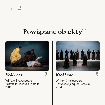
Rozwiń
Drukuj
panel
udostępniania
75
Powiązane obiekty
przejdź
przejdź
do
do
obiektu
obiektu
Król
Król
Lear,
Lear,
i
Na
Król Lear
powiązanych
zdjęciu:
Król Lear
z
Marta
William Shakespeare
William Shakespeare
Reżyseria: Jacques Lassalle
Reżyseria: Jacques Lassalle
nim
Kurzak
2014
2016
obiektów
–
Goneryla,
Paweł