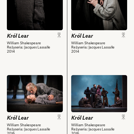
Kornwalii
Kwiatkowski
Kurzak
i
–
–
powiązanych
Edmund
Goneryla,
z
i
Andrzej
nim
powiązanych
Seweryn
obiektów
z
–
Król Lear
Król Lear
nim
Król
William Shakespeare
William Shakespeare
Reżyseria: Jacques Lassalle
Reżyseria: Jacques Lassalle
obiektów
Lear
2014
2014
i
powiązanych
z
nim
przejdź
przejdź
obiektów
do
do
obiektu
obiektu
Król
Król
Lear,
Lear,
i
i
powiązanych
powiązanych
Król Lear
Król Lear
z
z
William Shakespeare
William Shakespeare
Reżyseria: Jacques Lassalle
Reżyseria: Jacques Lassalle
nim
nim
2016
2016