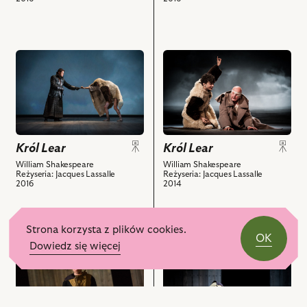
obiektów
obiektów
przejdź
przejdź
do
do
obiektu
obiektu
Król
Król
Lear,
Lear,
i
Na
Król Lear
powiązanych
zdjęciu:
Król Lear
z
Krystian
William Shakespeare
William Shakespeare
Reżyseria: Jacques Lassalle
Reżyseria: Jacques Lassalle
nim
Modzelewski
2014
2016
obiektów
–
Edgar,
Jerzy
Strona korzysta z plików cookies.
Schejbal
OK
przejdź
przejdź
Dowiedz się więcej
–
do
do
Hrabia
obiektu
obiektu
Gloucester
Król
Król
i
Lear,
Lear,