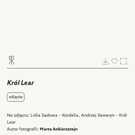
Pobierz
Dodaj
Powi
do
ulubiony
Król Lear
zdjęcie
Na zdjęciu: Lidia Sadowa – Kordelia, Andrzej Seweryn – Król
Lear
Autor fotografii:
Marta Ankiersztejn