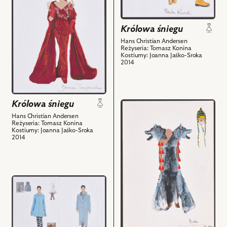
Królowa
powiązanych
nim
śniegu,
z
obiektów
Projekt:
nim
Królowa śniegu
kostium
obiektów
Hans Christian Andersen
-
Reżyseria: Tomasz Konina
Kostiumy: Joanna Jaśko-Sroka
Księżniczka
2014
i
powiązanych
z
nim
Królowa śniegu
przejdź
obiektów
do
Hans Christian Andersen
Reżyseria: Tomasz Konina
obiektu
Kostiumy: Joanna Jaśko-Sroka
Królowa
2014
śniegu,
Projekt:
kostium
przejdź
-
do
Finka
obiektu
i
Królowa
powiązanych
śniegu,
z