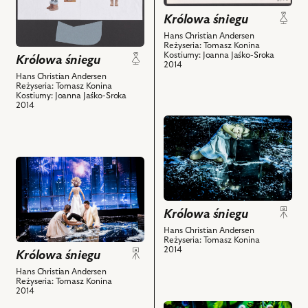
Projekt:
nim
Królowa śniegu
kostium
obiektów
Hans Christian Andersen
-
Reżyseria: Tomasz Konina
Kostiumy: Joanna Jaśko-Sroka
Gerda
Królowa śniegu
2014
i
Hans Christian Andersen
Reżyseria: Tomasz Konina
powiązanych
Kostiumy: Joanna Jaśko-Sroka
z
2014
nim
przejdź
obiektów
do
obiektu
przejdź
Królowa
do
śniegu,
obiektu
Na
Królowa
Królowa śniegu
zdjęciu:
śniegu,
Marta
Hans Christian Andersen
Na
Reżyseria: Tomasz Konina
Kurzak
2014
Królowa śniegu
zdjęciu:
–
Marta
Hans Christian Andersen
Gerda
Reżyseria: Tomasz Konina
Kurzak
i
2014
–
powiązanych
przejdź