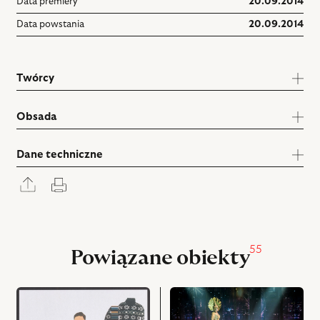
Data premiery
20.09.2014
Data powstania
20.09.2014
Twórcy
Obsada
Dane techniczne
Rozwiń
Drukuj
panel
udostępniania
55
Powiązane obiekty
przejdź
przejdź
do
do