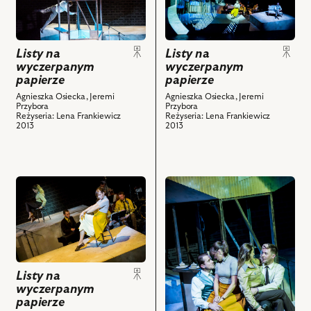
Listy
Listy
na
na
wyczerpanym
wyczerpanym
Listy na
Listy na
papierze,
papierze,
wyczerpanym
wyczerpanym
Na
Na
papierze
papierze
zdjęciu:
zdjęciu:
Agnieszka Osiecka, Jeremi
Agnieszka Osiecka, Jeremi
Agnieszka
Agnieszka
Przybora
Przybora
Wilczyńska,
Wilczyńska,
Reżyseria: Lena Frankiewicz
Reżyseria: Lena Frankiewicz
2013
2013
Paweł
Mariusz
Ciołkosz,
Obijalski
Lidia
–
Sadowa
muzyk,
przejdź
przejdź
i
Lidia
do
do
powiązanych
Sadowa,
obiektu
obiektu
z
Michał
Listy
Listy
nim
Jaros
na
na
obiektów
–
wyczerpanym
wyczerpanym
muzyk,
Listy na
papierze,
papierze,
Radosław
wyczerpanym
Na
Na
Nowicki
papierze
zdjęciu:
zdjęciu: