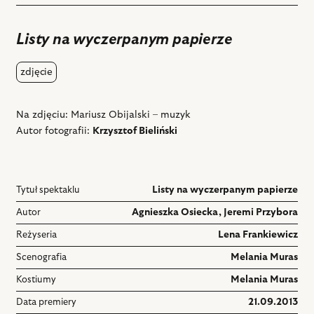
do
ulubiony
Listy na wyczerpanym papierze
zdjęcie
Na zdjęciu: Mariusz Obijalski – muzyk
Autor fotografii:
Krzysztof Bieliński
Tytuł spektaklu
Listy na wyczerpanym papierze
Autor
Agnieszka Osiecka
,
Jeremi Przybora
Reżyseria
Lena Frankiewicz
Scenografia
Melania Muras
Kostiumy
Melania Muras
Data premiery
21.09.2013