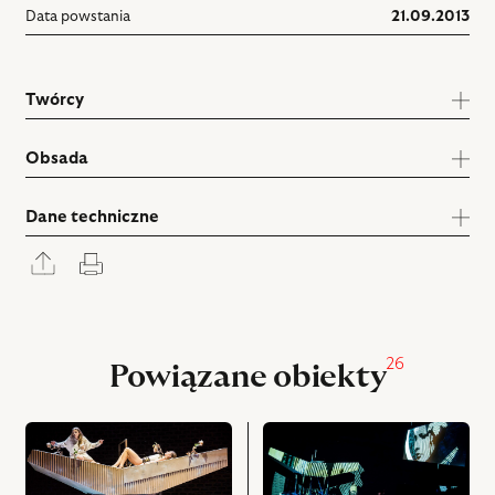
Data powstania
21.09.2013
Twórcy
Obsada
Dane techniczne
Rozwiń
Drukuj
panel
udostępniania
26
Powiązane obiekty
przejdź
przejdź
do
do
obiektu
obiektu