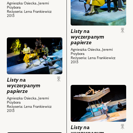
–
Agnieszka Osiecka, Jeremi
Agnieszka
Paweł
muzyk,
Przybora
Wilczyńska,
Ciołkosz,
Reżyseria: Lena Frankiewicz
Sebastian
2013
Mariusz
Lidia
Frankiewicz
Obijalski
Sadowa,
–
–
Agnieszka
Listy na
muzyk,
wyczerpanym
muzyk,
Wilczyńska,
Paweł
przejdź
papierze
Lidia
Rafał
Ciołkosz
do
Sadowa,
Królikowski
Agnieszka Osiecka, Jeremi
i
obiektu
Przybora
Michał
i
Reżyseria: Lena Frankiewicz
powiązanych
Listy
2013
Jaros
powiązanych
z
na
–
z
nim
wyczerpanym
muzyk,
nim
obiektów
Listy na
papierze,
Radosław
obiektów
wyczerpanym
Na
przejdź
Nowicki
papierze
zdjęciu:
do
–
Agnieszka Osiecka, Jeremi
Agnieszka
obiektu
muzyk
Przybora
Wilczyńska,
Reżyseria: Lena Frankiewicz
Listy
i
2013
Mariusz
na
powiązanych
Obijalski
wyczerpanym
z
–
Listy na
papierze,
nim
muzyk,