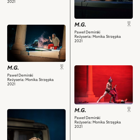
2021
w
i
słowiańskim
powiązanych
przykucu,
z
M.G.
Marta
nim
przejdź
Paweł Demirski
Ojrzyńska
obiektów
do
Reżyseria: Monika Strzępka
–
obiektu
2021
Wieczna
M.G.,
Asystentka
Na
Nieswoich
zdjęciu:
M.G.
Spraw,
przejdź
Eliza
Eliza
do
Borowska
Paweł Demirski
Reżyseria: Monika Strzępka
Borowska
obiektu
–
2021
–
M.G.,
M.G.,
M.G.,
Na
Paweł
Katarzyna
zdjęciu:
Tomaszewski
Strączek
Paweł
M.G.
–
przejdź
–
Tomaszewski
Burmistrz,
Paweł Demirski
do
Reżyseria: Monika Strzępka
Gospodyni,
–
Prezydent,
obiektu
2021
Joanna
Burmistrz,
tzw.
M.G.,
Trzepiecińska
Prezydent,
Dobra
Na