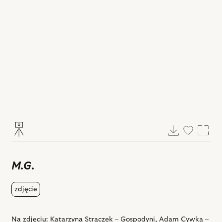
Pobierz
Dodaj
Powi
do
ulubiony
M.G.
zdjęcie
Na zdjęciu: Katarzyna Strączek – Gospodyni, Adam Cywka –