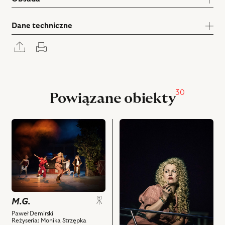
Dane techniczne
Rozwiń
Drukuj
panel
udostępniania
30
Powiązane obiekty
przejdź
przejdź
do
do
obiektu
obiektu
M.G.,
M.G.,
Na
Na
zdjęciu:
zdjęciu:
Marta
Eliza
M.G.
Nieradkiewicz
Borowska
–
–
Paweł Demirski
Reżyseria: Monika Strzępka
Kobiety
M.G.