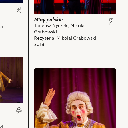
zdjęciu:
Joanna
Halinowska
–
Miny polskie
Muza
Tadeusz Nyczek, Mikołaj
ki
i
Grabowski
powiązanych
Reżyseria: Mikołaj Grabowski
z
2018
nim
obiektów
przejdź
do
obiektu
Miny
polskie,
Na
zdjęciu:
Jan
Peszek
ki
–