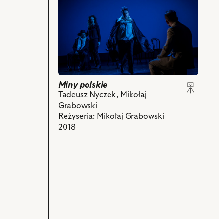
obiektu
Miny
polskie,
Na
zdjęciu:
Maksymilian
Rogacki
–
Miny polskie
Wyspiański,
Tadeusz Nyczek, Mikołaj
Joanna
Grabowski
Halinowska
Reżyseria: Mikołaj Grabowski
–
2018
Muza,
Krystian
Modzelewski
–
Konrad,
Grzegorz
Mielczarek
–