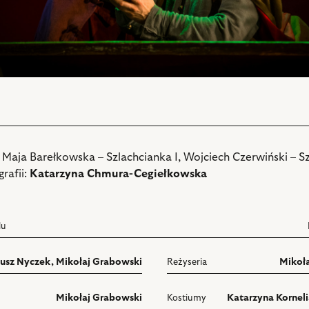
 Maja Barełkowska – Szlachcianka I, Wojciech Czerwiński – Szl
rafii:
Katarzyna Chmura-Cegiełkowska
lu
usz Nyczek
,
Mikołaj Grabowski
Reżyseria
Mikoł
Mikołaj Grabowski
Kostiumy
Katarzyna Kornel