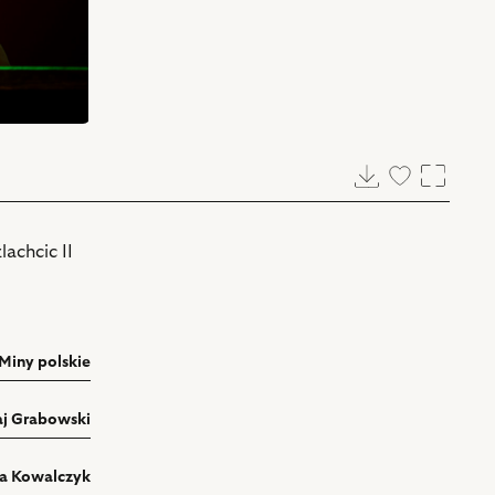
Pobierz
Dodaj
Powięk
do
ulubionych
achcic II
Miny polskie
aj Grabowski
ia Kowalczyk