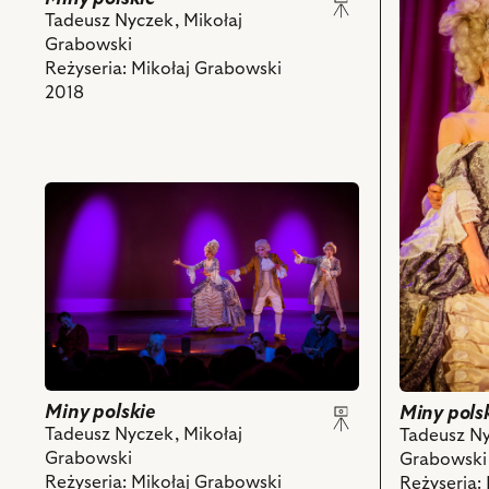
Miny
obiektów
Tadeusz Nyczek, Mikołaj
polskie,
Grabowski
Na
Reżyseria: Mikołaj Grabowski
zdjęciu:
2018
Anna
Cieślak
–
Aktorka,
przejdź
Jan
do
Peszek
obiektu
–
Miny
Bogusławsk
polskie,
i
Na
powiązany
zdjęciu:
z
Piotr
nim
Cyrwus
obiektów
–
Miny polskie
Miny pols
Szlachcic
Tadeusz Nyczek, Mikołaj
Tadeusz Ny
I,
Grabowski
Grabowski
Izabella
Reżyseria: Mikołaj Grabowski
Reżyseria: