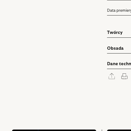
Data premier
Twórcy
Obsada
Dane techn
Rozwi
D
panel
udostę