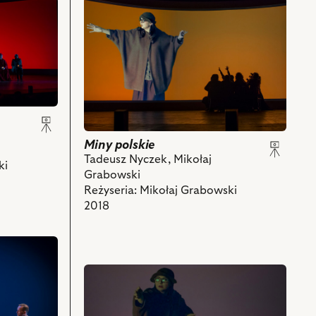
przejdź
do
obiektu
Miny
polskie,
Na
zdjęciu:
Eliza
Borowska
–
Miny polskie
Wróżka
Tadeusz Nyczek, Mikołaj
ki
i
Grabowski
powiązanych
Reżyseria: Mikołaj Grabowski
z
2018
nim
obiektów
przejdź
do
obiektu