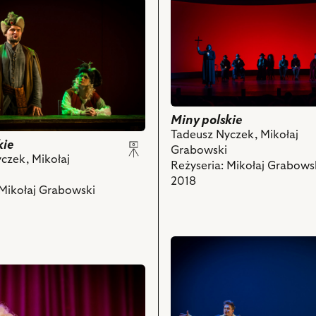
przejdź
do
obiektu
Miny
polskie,
Na
zdjęciu:
Ewa
Miny polskie
Makomaska
Tadeusz Nyczek, Mikołaj
–
kie
Grabowski
Kaznodzieja,
czek, Mikołaj
Reżyseria: Mikołaj Grabows
Eliza
2018
Borowska
 Mikołaj Grabowski
–
Wróżka,
ka
Jerzy
przejdź
Schejbal
do
–
obiektu
ch
Starzec,
Miny
Maksymilian
polskie,
Rogacki