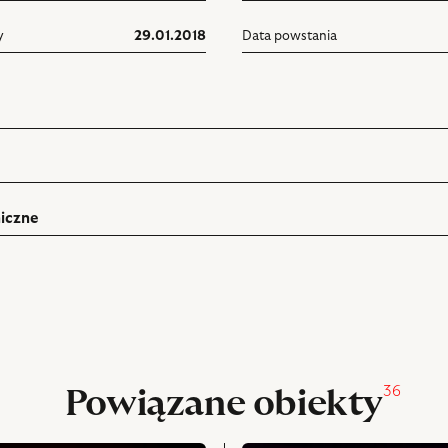
y
29.01.2018
Data powstania
iczne
ń
rukuj
pniania
36
Powiązane obiekty