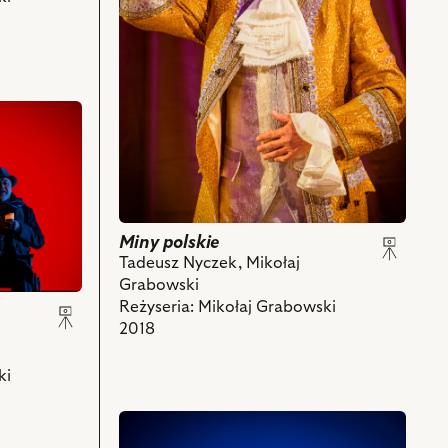
Bogusławski
i
powiązanych
z
nim
obiektów
Miny polskie
Tadeusz Nyczek, Mikołaj
Grabowski
Reżyseria: Mikołaj Grabowski
2018
ki
przejdź
do