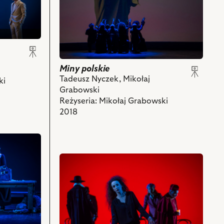
Miny
polskie,
Na
zdjęciu:
scena
zbiorowa
i
Miny polskie
powiązanych
Tadeusz Nyczek, Mikołaj
ki
z
Grabowski
nim
Reżyseria: Mikołaj Grabowski
obiektów
2018
przejdź
do
obiektu
Miny
polskie,
Na