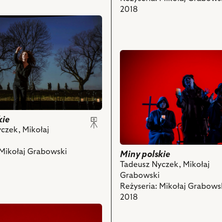
obiektów
2018
II
i
i
powiązanych
z
ch
nim
przejdź
obiektów
do
obiektu
Miny
polskie,
a
Na
kie
zdjęciu:
czek, Mikołaj
Ewa
Makomaska
ch
 Mikołaj Grabowski
–
Miny polskie
Kaznodzieja,
Tadeusz Nyczek, Mikołaj
Eliza
Grabowski
Borowska
Reżyseria: Mikołaj Grabows
–
2018
Wróżka,
Jerzy