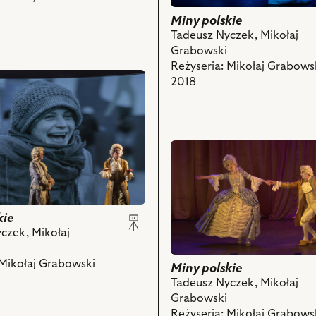
Alaborska
–
–
Miny polskie
Samotnik
Mówca,
Tadeusz Nyczek, Mikołaj
i
Maja
Grabowski
powiązanych
Barełkowska
Reżyseria: Mikołaj Grabows
z
–
2018
nim
Szlachcianka
obiektów
I,
Izabella
Bukowska
przejdź
–
do
Szlachcianka
obiektu
II,
Miny
Ewa
polskie,
kie
Makomaska
Zwiastun
czek, Mikołaj
–
spektaklu
Kaznodzieja,
i
 Mikołaj Grabowski
Miny polskie
Wojciech
powiązanych
Tadeusz Nyczek, Mikołaj
Czerwiński
z
Grabowski
–
nim
Reżyseria: Mikołaj Grabows
Szlachcic