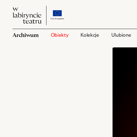
W
przejdź
W
labiryncie
do
labiryncie
teatru
strony
teatru
o
Archiwum
Obiekty
Kolekcje
Ulubione
projekcie