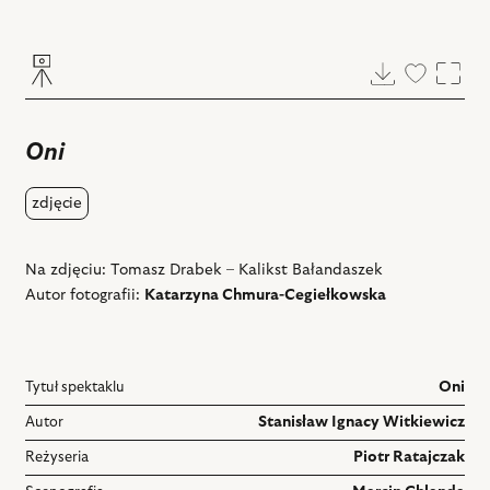
Pobierz
Dodaj
Powi
do
ulubiony
Oni
zdjęcie
Na zdjęciu: Tomasz Drabek – Kalikst Bałandaszek
Autor fotografii:
Katarzyna Chmura-Cegiełkowska
Tytuł spektaklu
Oni
Autor
Stanisław Ignacy Witkiewicz
Reżyseria
Piotr Ratajczak