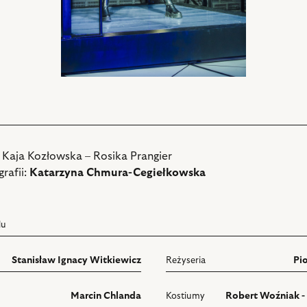
: Kaja Kozłowska – Rosika Prangier
rafii:
Katarzyna Chmura-Cegiełkowska
lu
Stanisław Ignacy Witkiewicz
Reżyseria
Pi
Marcin Chlanda
Kostiumy
Robert Woźniak -