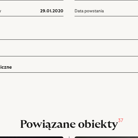
y
29.01.2020
Data powstania
iczne
ń
rukuj
pniania
37
Powiązane obiekty