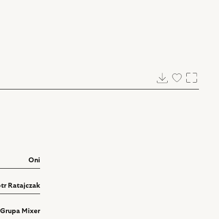
Pobierz
Dodaj
Powięk
do
ulubionych
Oni
otr Ratajczak
 Grupa Mixer