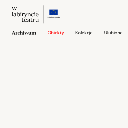
W
przejdź
W
labiryncie
do
labiryncie
teatru
strony
teatru
o
Archiwum
Obiekty
Kolekcje
Ulubione
projekcie