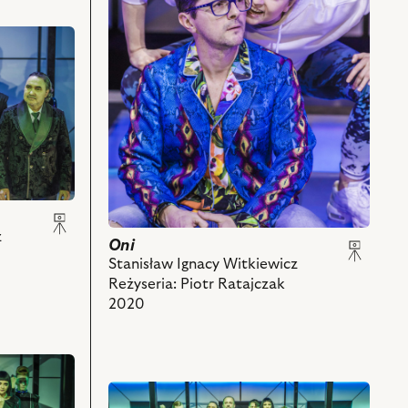
–
Kalikst
Bałandaszek,
Hanna
Skarga
–
Spika
Tremendosa
i
powiązanych
z
nim
z
Oni
obiektów
Stanisław Ignacy Witkiewicz
Reżyseria: Piotr Ratajczak
2020
przejdź