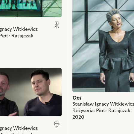
Katarzyna
k
k
Strączek
–
Protruda
a,
Ignacy Witkiewicz
a,
Ballafresco
Piotr Ratajczak
i
powiązanych
z
nim
k
obiektów
ch
Oni
Stanisław Ignacy Witkiewic
Reżyseria: Piotr Ratajczak
2020
Ignacy Witkiewicz