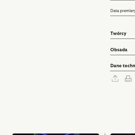
Data premier
Twórcy
Obsada
Dane techn
Rozwi
D
panel
udostę