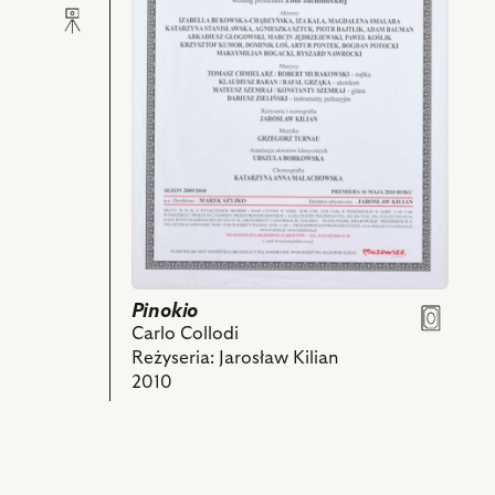
nim
obiektów
Pinokio
Carlo Collodi
Reżyseria: Jarosław Kilian
2010