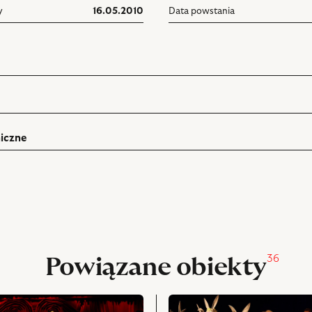
y
16.05.2010
Data powstania
iczne
ń
rukuj
pniania
36
Powiązane obiekty
przejdź