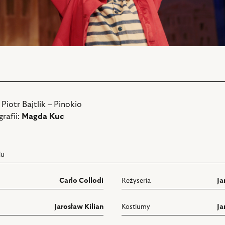
 Piotr Bajtlik – Pinokio
rafii:
Magda Kuc
lu
Carlo Collodi
Reżyseria
Ja
Jarosław Kilian
Kostiumy
Ja