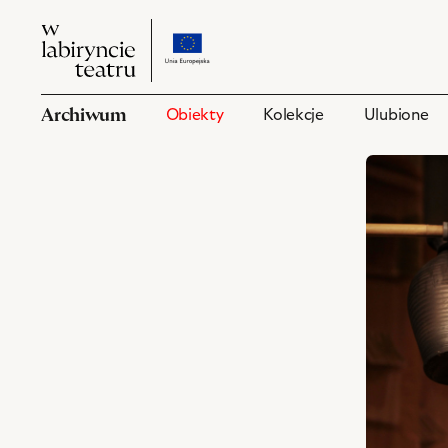
W
przejdź
W
labiryncie
do
labiryncie
teatru
strony
teatru
o
Archiwum
Obiekty
Kolekcje
Ulubione
projekcie