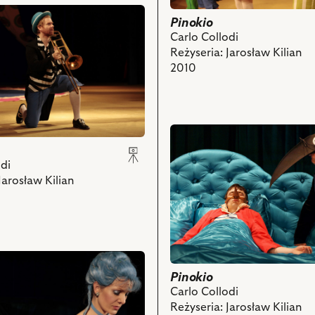
Clown,
Pinokio
Dominik
Carlo Collodi
Łoś
Reżyseria: Jarosław Kilian
–
2010
Clown,
Iza
Kała
ch
–
przejdź
Clown,
do
Paweł
obiektu
Koślik
di
Pinokio,
–
Jarosław Kilian
ch
Na
Clown
zdjęciu:
i
Piotr
powiązanych
Bajtlik
z
–
nim
Pinokio,
obiektów
Pinokio
Bogdan
Carlo Collodi
Potocki
Reżyseria: Jarosław Kilian