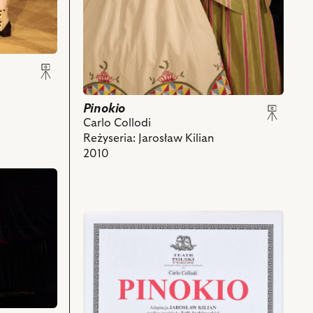
–
Rozaura
i
powiązanych
z
nim
obiektów
Pinokio
Carlo Collodi
Reżyseria: Jarosław Kilian
2010
przejdź
do
obiektu
Pinokio,
i
powiązanych
z