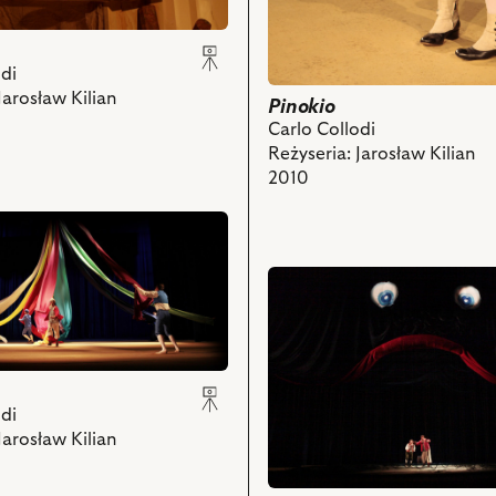
z
nim
obiektów
ch
di
Jarosław Kilian
Pinokio
Carlo Collodi
Reżyseria: Jarosław Kilian
2010
przejdź
do
obiektu
Pinokio,
Na
zdjęciu:
di
Adam
Jarosław Kilian
Bauman
–