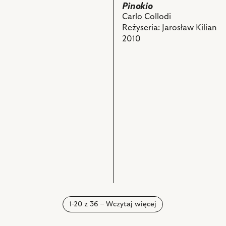
Gepetto,
Pinokio
Piotr
Carlo Collodi
Bajtlik
Reżyseria: Jarosław Kilian
–
2010
Pinokio
i
powiązanych
z
nim
obiektów
n
ch
1-20 z 36 – Wczytaj więcej