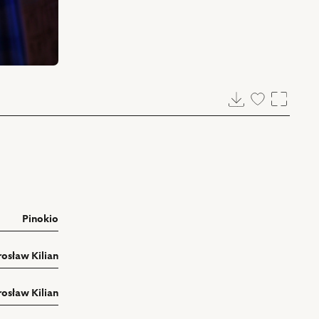
Pobierz
Dodaj
Powięk
do
ulubionych
Pinokio
rosław Kilian
rosław Kilian