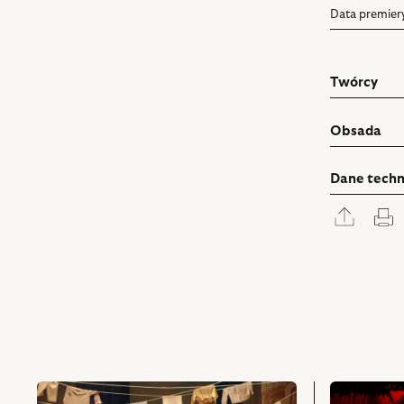
Data premier
Twórcy
Obsada
Dane techn
Rozwi
D
panel
udostę
przejdź
przejdź