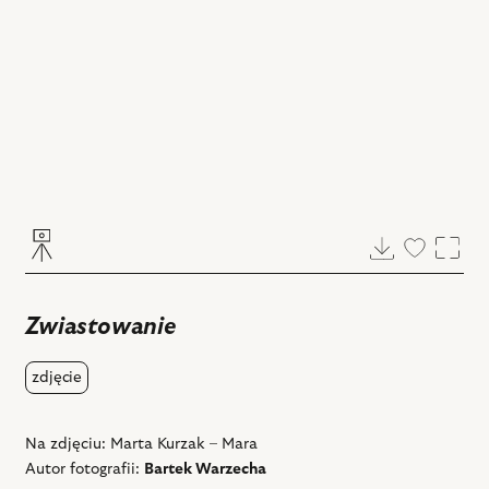
Pobierz
Dodaj
Powi
do
ulubiony
Zwiastowanie
zdjęcie
Na zdjęciu: Marta Kurzak – Mara
Autor fotografii:
Bartek Warzecha