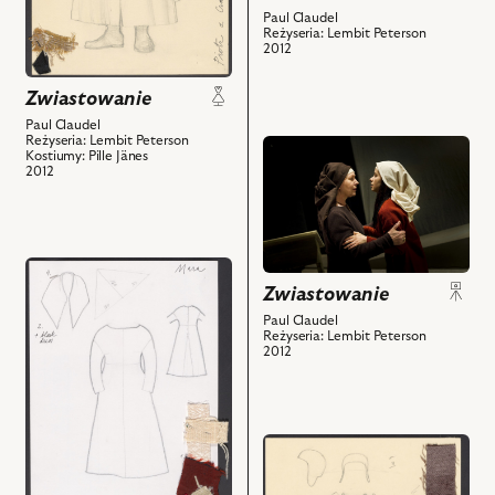
obiektów
Paul Claudel
Craon
Reżyseria: Lembit Peterson
i
2012
powiązanych
z
Zwiastowanie
nim
Paul Claudel
Reżyseria: Lembit Peterson
obiektów
przejdź
Kostiumy: Pille Jänes
do
2012
obiektu
Zwiastowanie,
Na
przejdź
zdjęciu:
Zwiastowanie
do
Halina
obiektu
Łabonarska
Paul Claudel
Reżyseria: Lembit Peterson
Zwiastowanie,
–
2012
Projekt:
Matka,
kostium
Marta
-
Kurzak
Mara
–
przejdź
i
Mara
do
powiązanych
i
obiektu