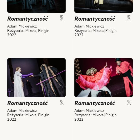
Na
Na
zdjęciu:
zdjęciu:
Szymon
Marta
Romantyczność
Romantyczność
Kuśmider,
Alaborska,
Adam Mickiewicz
Adam Mickiewicz
Reżyseria: Mikołaj Pinigin
Reżyseria: Mikołaj Pinigin
Antoni
Szymon
2022
2022
Ostrouch,
Kuśmider,
Dawid
Jakub
Ściupidro,
Kordas,
Marta
Dawid
przejdź
przejdź
Alaborska,
Ściupidro,
do
do
Dorota
Krystian
obiektu
obiektu
Bzdyla
Modzelewski
Romantyczność,
Romantyczność,
i
i
Na
Na
powiązanych
powiązanych
zdjęciu:
zdjęciu:
z
z
Dorota
Marta
Romantyczność
Romantyczność
nim
nim
Bzdyla,
Alaborska,
Adam Mickiewicz
Adam Mickiewicz
obiektów
obiektów
Reżyseria: Mikołaj Pinigin
Reżyseria: Mikołaj Pinigin
Katarzyna
Dorota
2022
2022
Skarżanka
Landowska,
i
Szymon
powiązanych
Kuśmider