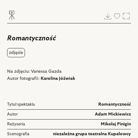
Pobierz
Dodaj
Powi
do
ulubiony
Romantyczność
zdjęcie
Na zdjęciu: Vanessa Gazda
Autor fotografii:
Karolina Jóźwiak
Tytuł spektaklu
Romantyczność
Autor
Adam Mickiewicz
Reżyseria
Mikołaj Pinigin
Scenografia
niezależna grupa teatralna Kupałowcy