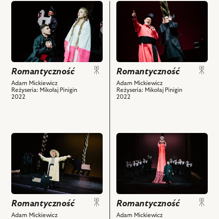
przejdź
przejdź
do
do
obiektu
obiektu
Romantyczność,
Romantyczność,
i
Na
powiązanych
zdjęciu:
z
Szymon
Romantyczność
Romantyczność
nim
Kuśmider,
Adam Mickiewicz
Adam Mickiewicz
Reżyseria: Mikołaj Pinigin
Reżyseria: Mikołaj Pinigin
obiektów
Dorota
2022
2022
Landowska
i
powiązanych
z
przejdź
przejdź
nim
do
do
obiektów
obiektu
obiektu
Romantyczność,
Romantyczność,
Na
i
zdjęciu:
powiązanych
Szymon
z
Romantyczność
Romantyczność
Kuśmider
nim
Adam Mickiewicz
Adam Mickiewicz