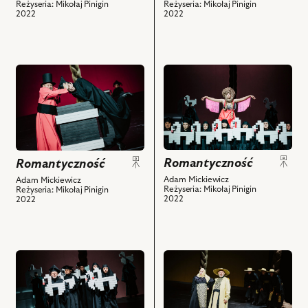
Reżyseria: Mikołaj Pinigin
Reżyseria: Mikołaj Pinigin
i
obiektów
2022
2022
powiązanych
z
nim
obiektów
przejdź
przejdź
do
do
obiektu
obiektu
Romantyczność,
Romantyczność,
Na
i
zdjęciu:
powiązanych
Romantyczność
Szymon
z
Romantyczność
Kuśmider,
nim
Adam Mickiewicz
Adam Mickiewicz
Reżyseria: Mikołaj Pinigin
Reżyseria: Mikołaj Pinigin
Krystian
obiektów
2022
2022
Modzelewski
i
powiązanych
z
przejdź
przejdź
nim
do
do
obiektów
obiektu
obiektu
Romantyczność,
Romantyczność,