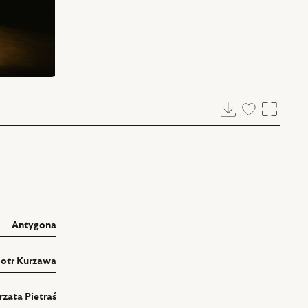
Pobierz
Dodaj
Powięk
do
ulubionych
Antygona
iotr Kurzawa
zata Pietraś