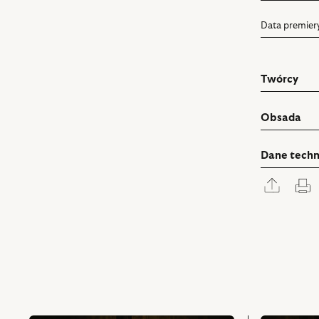
Data premier
Twórcy
Obsada
Dane techn
Rozwi
D
panel
udostę