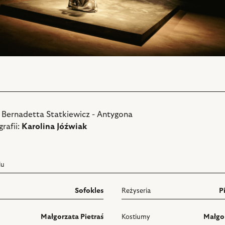
: Bernadetta Statkiewicz - Antygona
rafii:
Karolina Jóźwiak
lu
Sofokles
Reżyseria
P
Małgorzata Pietraś
Kostiumy
Małgor