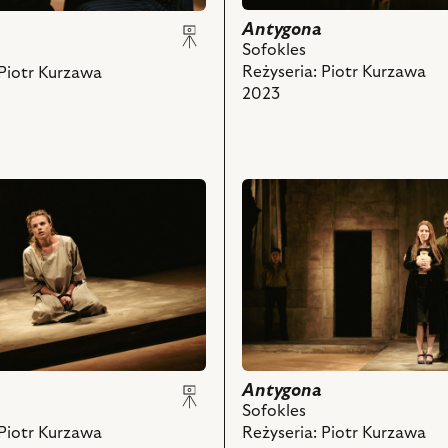
-
Chór
Antygona
i
Sofokles
powiązanych
Reżyseria: Piotr Kurzawa
 Piotr Kurzawa
z
2023
nim
obiektów
ch
przejdź
do
obiektu
Antygona,
Na
zdjęciu:
a
Eliza
z
Borowska
-
Eurydyka,
Antygona
Jakub
Sofokles
ch
Kordas
 Piotr Kurzawa
Reżyseria: Piotr Kurzawa