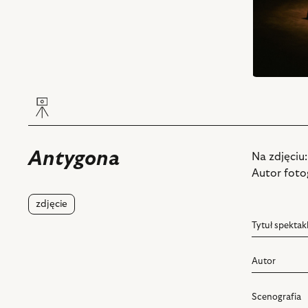
Antygona
Na zdjęciu
Autor fotog
zdjęcie
Tytuł spektak
Autor
Scenografia