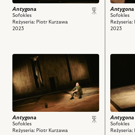
-
-
Chór
Antygona,
Antygona
Antygona
i
Dorota
Sofokles
Sofokles
powiązanych
Bzdyla
Reżyseria: Piotr Kurzawa
Reżyseria:
z
-
2023
2023
nim
Ismena
obiektów
i
powiązany
z
przejdź
przejdź
nim
do
do
obiektów
obiektu
obiektu
Antygona,
Antygona,
Na
Na
zdjęciu:
zdjęciu:
Szymon
Bernadett
Kuśmider
Statkiewic
-
-
Kreon
Antygona
Antygona
Antygona
i
i
Sofokles
Sofokles
powiązanych
powiązany
Reżyseria: Piotr Kurzawa
Reżyseria: