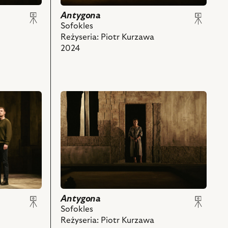
-
Koryfeusz,
Antygona
Katarzyna
Sofokles
Lis
Reżyseria: Piotr Kurzawa
-
2024
Antygona
i
powiązanych
z
przejdź
nim
do
obiektów
obiektu
Antygona,
Na
zdjęciu:
Bernadetta
Statkiewicz
-
Antygona
Antygona
i
Sofokles
powiązanych
Reżyseria: Piotr Kurzawa