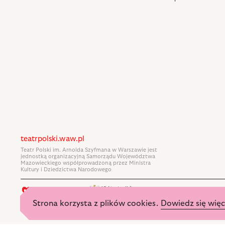
teatrpolski.waw.pl
Teatr Polski im. Arnolda Szyfmana w Warszawie jest
jednostką organizacyjną Samorządu Województwa
Mazowieckiego współprowadzoną przez Ministra
Kultury i Dziedzictwa Narodowego
Strona korzysta z plików cookies.
Dowiedz się więc