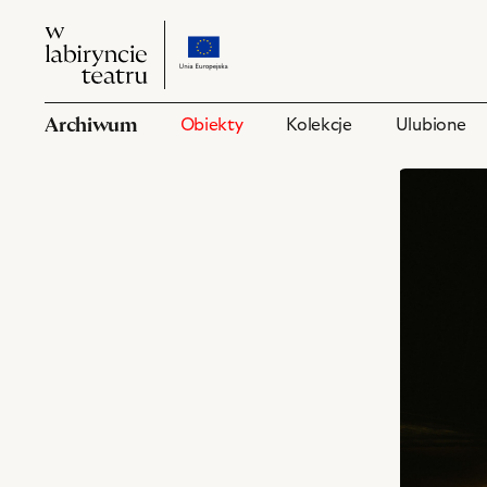
W
przejdź
W
labiryncie
do
labiryncie
teatru
strony
teatru
o
Archiwum
Obiekty
Kolekcje
Ulubione
projekcie