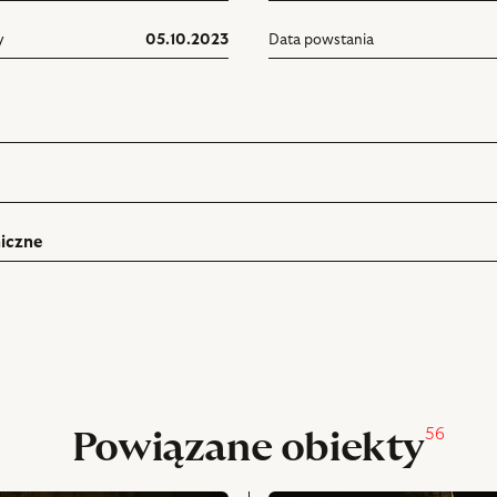
y
05.10.2023
Data powstania
iczne
ń
rukuj
pniania
56
Powiązane obiekty