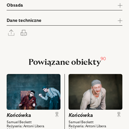
Obsada
Dane techniczne
Rozwiń
Drukuj
panel
udostępniania
90
Powiązane obiekty
przejdź
przejdź
do
do
obiektu
obiektu
Końcówka,
Końcówka,
Na
Na
zdjęciu:
zdjęciu:
Końcówka
Andrzej
Andrzej
Końcówka
Seweryn
Mastalerz
Samuel Beckett
Samuel Beckett
Reżyseria: Antoni Libera
Reżyseria: Antoni Libera
–
-