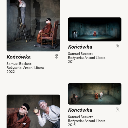
nim
nim
zdjęciu:
obiektów
obiektów
Adam
Cywka
przejdź
-
do
Clov,
obiektu
Andrzej
Końcówka,
Seweryn
Na
Końcówka
-
zdjęciu:
Samuel Beckett
Hamm
Końcówka
Olga
Reżyseria: Antoni Libera
2011
i
Sawicka
Samuel Beckett
Reżyseria: Antoni Libera
powiązanych
–
2022
z
Nell,
nim
Zdzisław
przejdź
obiektów
Wardejn
do
–
przejdź
obiektu
Nagg,
do
Końcówka,
Andrzej
Końcówka
obiektu
Na
Seweryn
Końcówka,
Samuel Beckett
zdjęciu:
–
Reżyseria: Antoni Libera
Na
Krzysztof
2016
Hamm