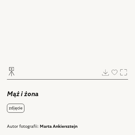
Pobierz
Dodaj
Powi
do
ulubiony
Mąż i żona
zdjęcie
Autor fotografii:
Marta Ankiersztejn