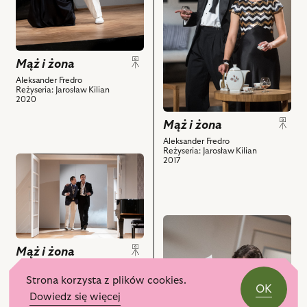
nim
żona,
obiektów
i
powiązanych
z
Mąż i żona
nim
obiektów
Aleksander Fredro
Reżyseria: Jarosław Kilian
2020
Mąż i żona
Aleksander Fredro
Reżyseria: Jarosław Kilian
przejdź
2017
do
obiektu
Mąż
i
przejdź
żona,
do
i
Mąż i żona
obiektu
powiązanych
Mąż
Aleksander Fredro
Reżyseria: Jarosław Kilian
z
Strona korzysta z plików cookies.
i
2020
OK
nim
żona,
Dowiedz się więcej