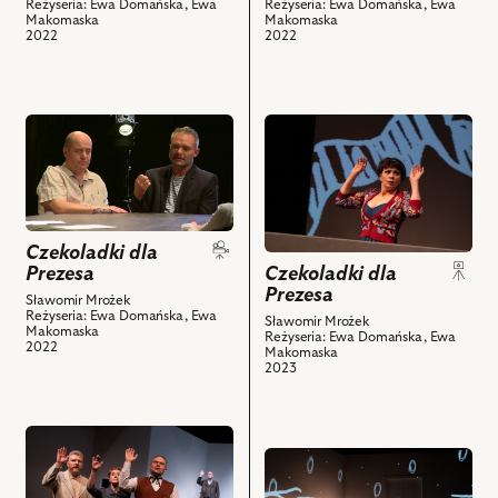
z
-
Reżyseria: Ewa Domańska, Ewa
Reżyseria: Ewa Domańska, Ewa
Biedrzycki
Błasiak
Ewa
Makomaska
Makomaska
nim
Magazynier
-
-
2022
2022
Makomaska
obiektów
marzyciel
Radca
Referent
-
i
zasiedziały,
z
Panna
powiązanych
Ewa
ambicjami
Kazia,
przejdź
przejdź
z
Makomaska
i
Tomasz
do
do
nim
-
powiązanych
Błasiak
obiektu
obiektu
obiektów
Panna
z
-
Czekoladki
Czekoladki
Kazia,
nim
Referent
dla
dla
Tomasz
obiektów
z
Prezesa,
Prezesa,
Czekoladki dla
Błasiak
ambicjami
Prezesa
Czekoladki dla
Videoblog
Na
-
i
Prezesa
przed
zdjęciu:
Sławomir Mrożek
Referent
powiązanych
Reżyseria: Ewa Domańska, Ewa
premierą,
Ewa
Sławomir Mrożek
z
Makomaska
Reżyseria: Ewa Domańska, Ewa
z
odc.
Makomaska
2022
Makomaska
ambicjami,
nim
2023
3
-
Ewa
obiektów
i
Panna
Domańska
powiązanych
Kazia
-
przejdź
z
i
Panna
przejdź
do
nim
powiązanych
Jadzia,
do
obiektu
obiektów
z