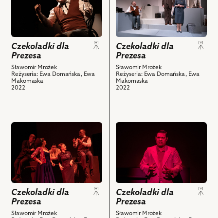
obiektu
obiektu
Panna
-
powiązanych
Czekoladki
Czekoladki
Jadzia,
Panna
z
dla
dla
Marcin
Kazia,
nim
Prezesa,
Prezesa,
Jędrzejewski
Ewa
obiektów
Na
Na
Czekoladki dla
Czekoladki dla
-
Makomaska
Prezesa
Prezesa
zdjęciu:
zdjęciu:
Referent
-
Wojciech
Wojciech
Sławomir Mrożek
Sławomir Mrożek
z
Panna
Reżyseria: Ewa Domańska, Ewa
Reżyseria: Ewa Domańska, Ewa
Czerwiński
Czerwiński
ambicjami,
Kazia,
Makomaska
Makomaska
-
-
2022
2022
Ewa
Adam
Magazynier
Magazynier
Makomaska
Biedrzycki
marzyciel
marzyciel,
-
-
i
Adam
Panna
Radca
przejdź
przejdź
powiązanych
Biedrzycki
Kazia,
zasiedziały,
do
do
z
-
Adam
Ewa
obiektu
obiektu
nim
Radca
Biedrzycki
Domańska
Czekoladki
Czekoladki
obiektów
zasiedziały,
-
-
dla
dla
Ewa
Radca
Panna
Prezesa,
Prezesa,
Domańska
zasiedziały
Jadzia,
Na
Na
Czekoladki dla
Czekoladki dla
-
i
Wojciech
Prezesa
Prezesa
zdjęciu:
zdjęciu:
Panna
powiązanych
Czerwiński
Adam
Tomasz
Sławomir Mrożek
Sławomir Mrożek
Jadzia,