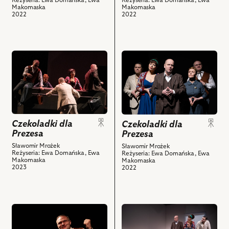
Makomaska
Biedrzycki
Makomaska
Makomaska
-
-
2022
2022
Panna
Radca
Kazia,
zasiedziały,
Tomasz
Ewa
przejdź
przejdź
Błasiak
Domańska
do
do
-
-
obiektu
obiektu
Referent
Panna
Czekoladki
Czekoladki
z
Jadzia,
dla
dla
ambicjami,
Ewa
Prezesa,
Prezesa,
Ewa
Makomaska
Czekoladki dla
Na
Na
Czekoladki dla
Domańska
-
Prezesa
Prezesa
zdjęciu:
zdjęciu:
-
Panna
Wojciech
Tomasz
Sławomir Mrożek
Sławomir Mrożek
Panna
Kazia,
Reżyseria: Ewa Domańska, Ewa
Reżyseria: Ewa Domańska, Ewa
Czerwiński
Błasiak
Makomaska
Jadzia
Tomasz
Makomaska
2023
-
-
2022
i
Błasiak
Magazynier
Referent
powiązanych
-
marzyciel,
z
z
Referent
Ewa
ambicjami,
nim
z
przejdź
przejdź
Domańska
Ewa
obiektów
ambicjami
do
do
-
Makomaska
i