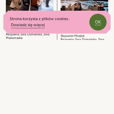
Wojciech
obiektu
Czekoladki
nim
Czerwiński
Czekoladki
dla
obiektów
-
dla
Prezesa,
Magazynier
Strona korzysta z plików cookies.
Prezesa,
Czekoladki dla
Na
OK
marzyciel
Prezesa
Czekoladki dla
i
Dowiedz się więcej
zdjęciu:
i
Prezesa
powiązanych
Marcin
Sławomir Mrożek
powiązanych
Reżyseria: Ewa Domańska, Ewa
z
Sławomir Mrożek
Jędrzejewski
Makomaska
Reżyseria: Ewa Domańska, Ewa
z
nim
2023
-
Makomaska
nim
2023
obiektów
Referent
obiektów
z
ambicjami,
przejdź
Ewa
przejdź
do
Domańska
do
obiektu
-
obiektu
Czekoladki
Panna
Czekoladki
dla
Jadzia,
dla
Prezesa,
Wojciech
Prezesa,
Czekoladki dla
Na
Czerwiński
Prezesa
Czekoladki dla
Na
zdjęciu:
-
Prezesa
zdjęciu:
Ewa
Sławomir Mrożek
Magazynier
Reżyseria: Ewa Domańska, Ewa
Ewa
Sławomir Mrożek
Makomaska