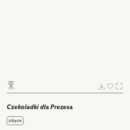
Pobierz
Dodaj
Powi
do
ulubiony
Czekoladki dla Prezesa
zdjęcie