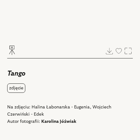
Pobierz
Dodaj
Powi
do
ulubiony
Tango
zdjęcie
Na zdjęciu: Halina Łabonarska - Eugenia, Wojciech
Czerwiński - Edek
Autor fotografii:
Karolina Jóźwiak