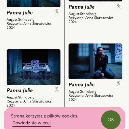
Na
Lis
Na
zdjęciu:
Panna Julie
-
zdjęciu:
Panna Julie
Irmina
August Strindberg
Krystyna
Reżyseria: Anna Skuratowicz
Katarzyna
Liszkowska
August Strindberg
2024
i
Reżyseria: Anna Skuratowicz
Lis
-
2024
powiązanych
-
Panna
z
Krystyna,
Julie,
nim
Irmina
Jakub
przejdź
obiektów
Liszkowska
Kordas
przejdź
do
-
-
do
obiektu
Panna
Jean
obiektu
Panna
Julie
i
Panna
Julie,
i
powiązanych
Julie,
Na
powiązanych
z
Na
zdjęciu:
Panna Julie
z
nim
zdjęciu:
Panna Julie
Irmina
August Strindberg
nim
obiektów
Reżyseria: Anna Skuratowicz
Irmina
Liszkowska
August Strindberg
2024
obiektów
Reżyseria: Anna Skuratowicz
Liszkowska
-
2024
-
Panna
Panna
Julie
Strona korzysta z plików cookies.
OK
Julie,
i
Dowiedz się więcej
przejdź
Jakub
powiązanych