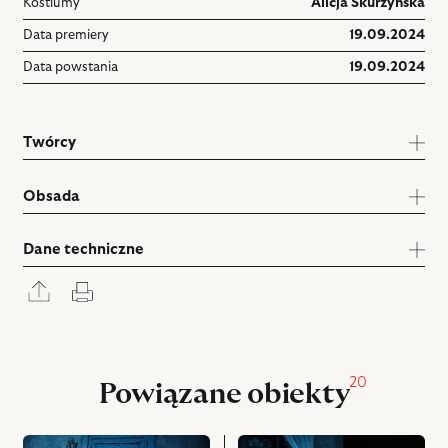
Kostiumy
Alicja Skurzyńska
Data premiery
19.09.2024
Data powstania
19.09.2024
Twórcy
Obsada
Dane techniczne
Rozwiń
Drukuj
panel
udostępniania
20
Powiązane obiekty
przejdź
przejdź