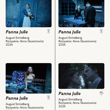
do
do
obiektu
obiektu
Panna
Panna
Julie,
Julie,
Na
Na
zdjęciu:
zdjęciu:
Panna Julie
Panna Julie
Katarzyna
Irmina
August Strindberg
August Strindberg
Reżyseria: Anna Skuratowicz
Reżyseria: Anna Skuratowicz
Lis
Liszkowska
2024
2024
-
-
Krystyna
Panna
i
Julie,
powiązanych
Jakub
przejdź
przejdź
z
Kordas
do
do
nim
-
obiektu
obiektu
obiektów
Jean
Panna
Panna
i
Julie,
Julie,
powiązanych
Na
i
Panna Julie
z
zdjęciu:
powiązanych
Panna Julie
August Strindberg
nim
Reżyseria: Anna Skuratowicz
Irmina
z
August Strindberg
2024
obiektów
Reżyseria: Anna Skuratowicz
Liszkowska
nim