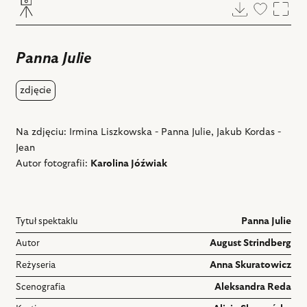
Pobierz
Dodaj
Powi
do
ulubiony
Panna Julie
zdjęcie
Na zdjęciu: Irmina Liszkowska - Panna Julie, Jakub Kordas -
Jean
Autor fotografii:
Karolina Jóźwiak
Tytuł spektaklu
Panna Julie
Autor
August Strindberg
Reżyseria
Anna Skuratowicz
Scenografia
Aleksandra Reda