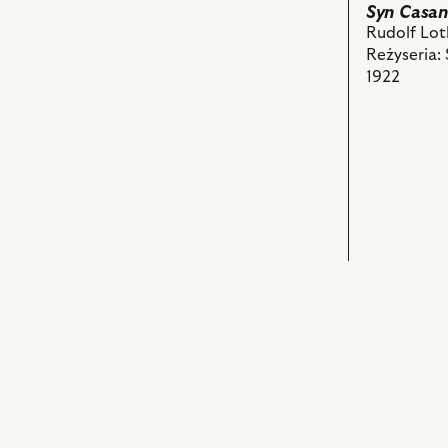
Syn Casa
Grabowski
Rudolf Lot
i
Reżyseria: S
powiązany
1922
z
nim
obiektów