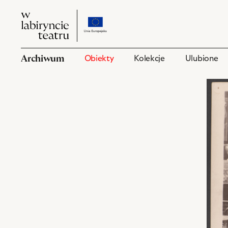
W
przejdź
W
labiryncie
do
labiryncie
teatru
strony
teatru
o
Archiwum
Obiekty
Kolekcje
Ulubione
projekcie