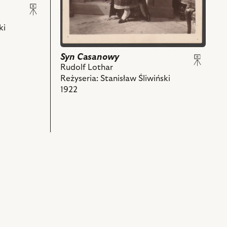
powiązanych
z
nim
ki
obiektów
Syn Casanowy
Rudolf Lothar
Reżyseria: Stanisław Śliwiński
1922