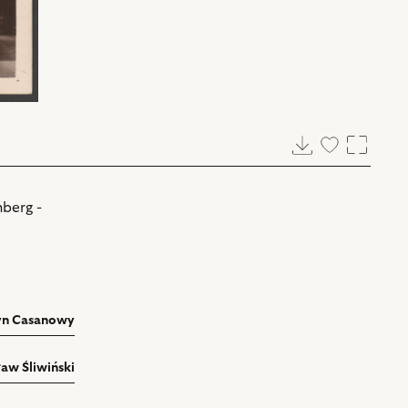
Pobierz
Dodaj
Powięk
do
ulubionych
nberg -
yn Casanowy
aw Śliwiński