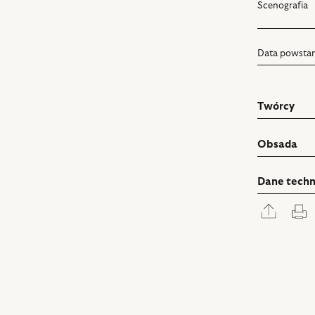
Scenografia
Data powstan
Twórcy
Obsada
Dane techn
Rozwi
D
panel
udostę