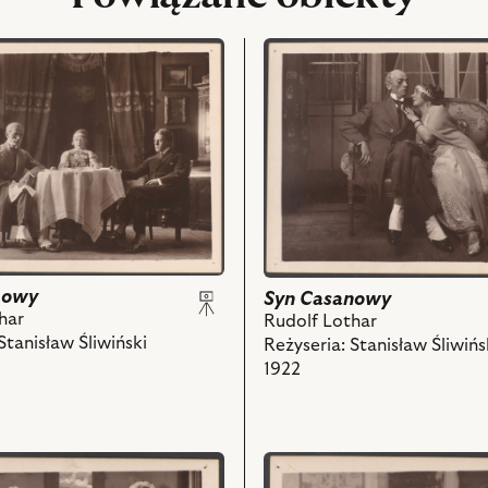
przejdź
do
obiektu
Syn
Casanowy,
Na
zdjęciu:
Hrabia
Kurt
v.
Veyer
nowy
Syn Casanowy
-
har
Rudolf Lothar
Władysław
tanisław Śliwiński
Reżyseria: Stanisław Śliwińs
,
Grabowski,
1922
Karolina
g
Heffenberg
-
wa
Mieczysława
przejdź
,
Ćwiklińska
do