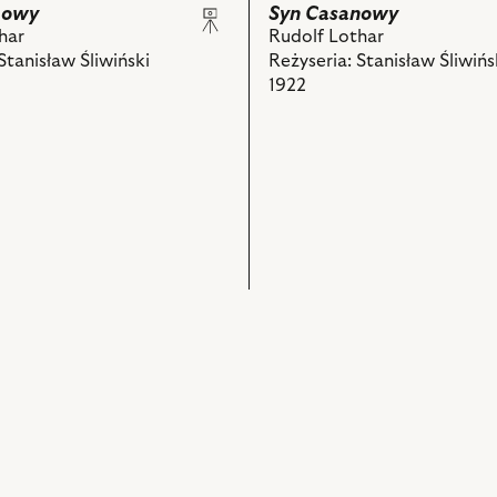
nowy
Syn Casanowy
har
Rudolf Lothar
tanisław Śliwiński
Reżyseria: Stanisław Śliwińs
ch
1922