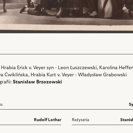
: Hrabia Erick v. Veyer syn - Leon Łuszczewski, Karolina Heffe
a Ćwiklińska, Hrabia Kurt v. Veyer - Władysław Grabowski
rafii:
Stanisław Brzozowski
lu
S
Rudolf Lothar
Reżyseria
Stanisł