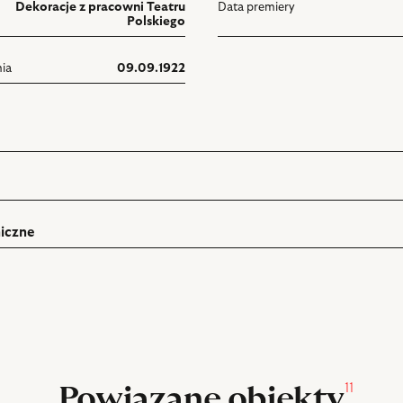
Dekoracje z pracowni Teatru
Data premiery
Polskiego
ia
09.09.1922
iczne
ń
rukuj
pniania
11
Powiązane obiekty