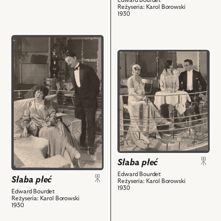
Reżyseria: Karol Borowski
nim
1930
obiektów
przejdź
do
przejdź
obiektu
do
Słaba
obiektu
płeć,
Słaba
Na
płeć,
zdjęciu:Hrabina
Na
-
zdjęciu:Dorota
Helena
Freeman
Sulima;
-
Antoni
Janina
zarządzający
Słaba płeć
Macherska;
restauracją
Panna
Edward Bourdet
Słaba płeć
-
Reżyseria: Karol Borowski
Nicole
1930
Mariusz
Edward Bourdet
-
Reżyseria: Karol Borowski
Maszyński
1930
Ewa
i
Kuncewiczówna;