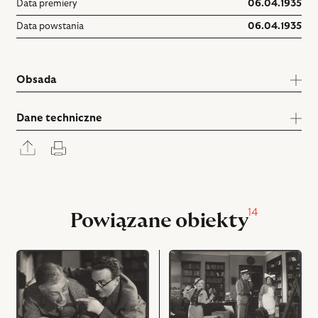
Data premiery
06.04.1935
Data powstania
06.04.1935
Obsada
Dane techniczne
Rozwiń
Drukuj
panel
udostępniania
14
Powiązane obiekty
przejdź
przejdź
do
do
obiektu
obiektu
Wszelkie
Wszelkie