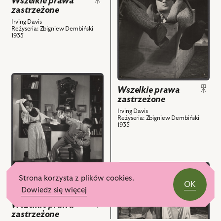
Wszelkie prawa
obiektów
Józef
prawa
zastrzeżone
Kempa
zastrzeżone,
Irving Davis
-
Na
Reżyseria: Zbigniew Dembiński
1935
Tragarz
zdjęciu:
i
Tadeusz
powiązanych
Wesołowski
z
-
przejdź
nim
Robert
do
Wszelkie prawa
obiektów
Bradley
zastrzeżone
obiektu
amator
Wszelkie
Irving Davis
golfa
Reżyseria: Zbigniew Dembiński
prawa
1935
i
zastrzeżone,
powiązanych
Na
z
zdjęciu:
nim
Janina
przejdź
obiektów
Romanówna
do
Strona korzysta z plików cookies.
OK
-
obiektu
Dowiedz się więcej
Dżosje
Wszelkie
Wszelkie prawa
Frampton,
prawa
zastrzeżone
Mariusz
zastrzeżone,