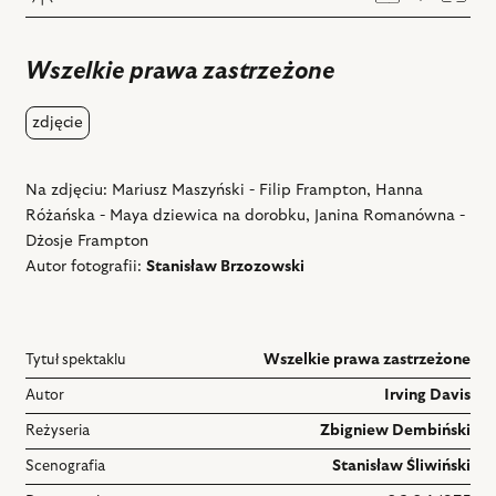
Dodaj
Powi
do
ulubiony
Wszelkie prawa zastrzeżone
zdjęcie
Na zdjęciu: Mariusz Maszyński - Filip Frampton, Hanna
Różańska - Maya dziewica na dorobku, Janina Romanówna -
Dżosje Frampton
Autor fotografii:
Stanisław Brzozowski
Tytuł spektaklu
Wszelkie prawa zastrzeżone
Autor
Irving Davis
Reżyseria
Zbigniew Dembiński
Scenografia
Stanisław Śliwiński