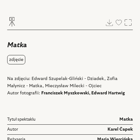
Pobierz
Dodaj
Powi
do
ulubiony
Matka
zdjęcie
Na zdjęciu: Edward Szupelak-Gliński - Dziadek, Zofia
Małynicz - Matka, Mieczysław Milecki - Ojciec
Autor fotografii:
Franciszek Myszkowski, Edward Hartwig
Tytuł spektaklu
Matka
Autor
Karel Čapek
Reżyseria
Maria Wiercińska