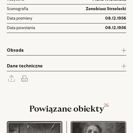
Scenografia
Zenobiusz Strzelecki
Data premiery
08.12.1956
Data powstania
08.12.1956
Obsada
Dane techniczne
Rozwiń
Drukuj
panel
udostępniania
26
Powiązane obiekty
przejdź
przejdź
do
do