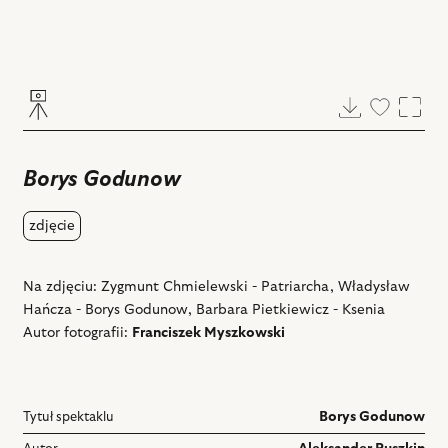
Pobierz
Dodaj
Powi
do
ulubiony
Borys Godunow
zdjęcie
Na zdjęciu: Zygmunt Chmielewski - Patriarcha, Władysław
Hańcza - Borys Godunow, Barbara Pietkiewicz - Ksenia
Autor fotografii:
Franciszek Myszkowski
Tytuł spektaklu
Borys Godunow