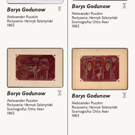
zdjęciu:
scenografia
Borys Godunow
Borys Godunow
Zygmunt
i
Aleksander Puszkin
Chmielewski
powiązanych
Aleksander Puszkin
Reżyseria: Henryk Szletyński
Reżyseria: Henryk Szletyński
Scenografia: Otto Axer
-
z
1963
1963
Patriarcha,
nim
Barbara
obiektów
Pietkiewicz
-
przejdź
przejdź
Ksenia,
do
do
Władysław
obiektu
obiektu
Hańcza
Borys
Borys
-
Godunow,
Godunow,
Borys
Projekt:
Projekt:
Godunow
scenografia
scenografia
Borys Godunow
Borys Godunow
i
i
i
Aleksander Puszkin
powiązanych
Aleksander Puszkin
powiązanych
powiązanych
Reżyseria: Henryk Szletyński
Reżyseria: Henryk Szletyński
z
Scenografia: Otto Axer
z
z
Scenografia: Otto Axer
1963
nim
1963
nim
nim
obiektów
obiektów
obiektów